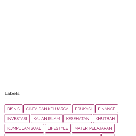
Labels
BISNIS
CINTA DAN KELUARGA
EDUKASI
FINANCE
INVESTASI
KAJIAN ISLAM
KESEHATAN
KHUTBAH
KUMPULAN SOAL
LIFESTYLE
MATERI PELAJARAN