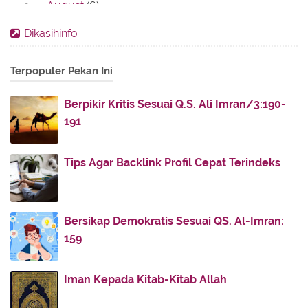
August
(6)
►
July
(3)
►
Dikasihinfo
June
(6)
►
Terpopuler Pekan Ini
May
(8)
►
April
(20)
►
Berpikir Kritis Sesuai Q.S. Ali Imran/3:190-
March
(4)
►
191
February
(2)
►
January
(12)
▼
Tips Agar Backlink Profil Cepat Terindeks
Keuntungan Investasi Apartemen yang Harus Anda
Ket...
Tips Membeli Mobil Bekas dengan Mudah dan
Bersikap Demokratis Sesuai QS. Al-Imran:
Nyaman
159
Keuntungan Membeli Mobil Bekas di Showroom
mobil88
Iman Kepada Kitab-Kitab Allah
Profil mobil88, Perusahaan Jual Beli Mobil Bekas
T...