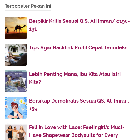
Terpopuler Pekan Ini
2019
(8)
►
2018
(11)
►
Berpikir Kritis Sesuai Q.S. Ali Imran/3:190-
191
2017
(142)
►
2016
(11)
►
Tips Agar Backlink Profil Cepat Terindeks
2013
(28)
►
2012
(86)
►
2011
(336)
►
Lebih Penting Mana, Ibu Kita Atau Istri
2010
(187)
►
Kita?
Bersikap Demokratis Sesuai QS. Al-Imran:
159
Fall in Love with Lace: Feelingirl's Must-
Have Shapewear Bodysuits for Every