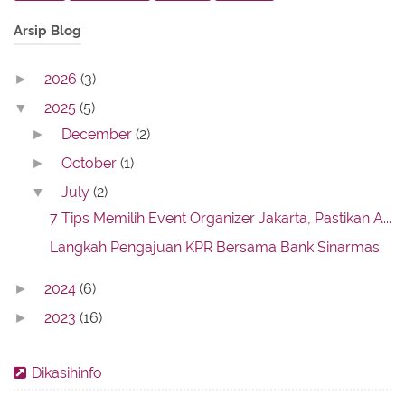
Arsip Blog
2026
(3)
►
2025
(5)
▼
December
(2)
►
October
(1)
►
July
(2)
▼
7 Tips Memilih Event Organizer Jakarta, Pastikan A...
Langkah Pengajuan KPR Bersama Bank Sinarmas
2024
(6)
►
2023
(16)
►
2022
(74)
►
Dikasihinfo
2021
(43)
►
2020
(59)
►