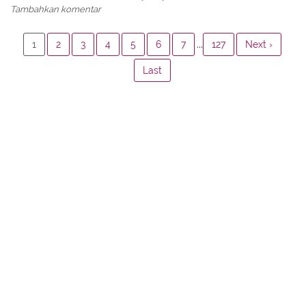
Tambahkan komentar
...
1
2
3
4
5
6
7
127
Next ›
Last