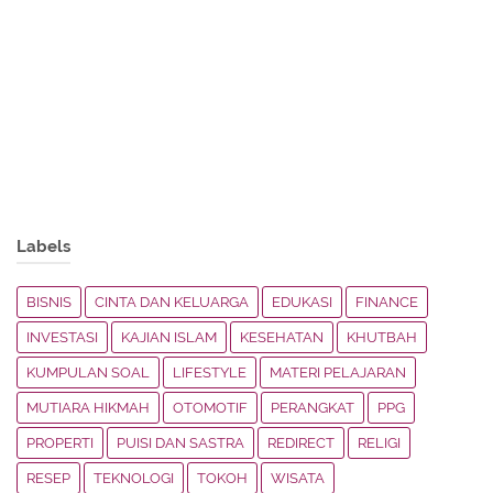
Labels
BISNIS
CINTA DAN KELUARGA
EDUKASI
FINANCE
INVESTASI
KAJIAN ISLAM
KESEHATAN
KHUTBAH
KUMPULAN SOAL
LIFESTYLE
MATERI PELAJARAN
MUTIARA HIKMAH
OTOMOTIF
PERANGKAT
PPG
PROPERTI
PUISI DAN SASTRA
REDIRECT
RELIGI
RESEP
TEKNOLOGI
TOKOH
WISATA