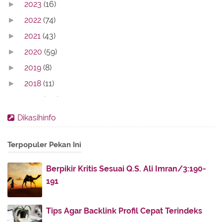
2023
(16)
►
2022
(74)
►
2021
(43)
►
2020
(59)
►
2019
(8)
►
2018
(11)
►
2017
(142)
►
2016
(11)
►
Dikasihinfo
2013
(28)
►
Terpopuler Pekan Ini
2012
(86)
►
2011
(336)
►
Berpikir Kritis Sesuai Q.S. Ali Imran/3:190-
2010
(187)
▼
191
December
(51)
►
November
(60)
►
Tips Agar Backlink Profil Cepat Terindeks