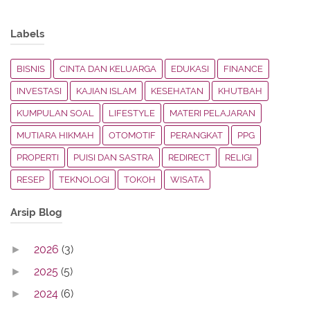
Labels
BISNIS
CINTA DAN KELUARGA
EDUKASI
FINANCE
INVESTASI
KAJIAN ISLAM
KESEHATAN
KHUTBAH
KUMPULAN SOAL
LIFESTYLE
MATERI PELAJARAN
MUTIARA HIKMAH
OTOMOTIF
PERANGKAT
PPG
PROPERTI
PUISI DAN SASTRA
REDIRECT
RELIGI
RESEP
TEKNOLOGI
TOKOH
WISATA
Arsip Blog
2026
(3)
►
2025
(5)
►
2024
(6)
►