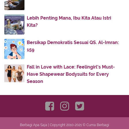
October
(74)
▼
BAZIGHA DAN PESONA YUSUF
Lebih Penting Mana, Ibu Kita Atau Istri
Barokah Sholat Khusyu'
Kita?
Shalat yang Tak Shalat
Iri Tiada Henti
Bersikap Demokratis Sesuai QS. Al-Imran:
Dahsyatnya Sedekah
159
Rangakaian Taqwa
Ukhti, selamatkanlah aku!!
Fall in Love with Lace: Feelingirl's Must-
Have Shapewear Bodysuits for Every
Hadits Khusus Untuk Indonesia
Season
Salam Bagimu Ya Rasul Allah
Hadits Khusus Untuk Indonesia
Yang Paling Mempesona Imannya
Mabuk Cinta Kepada Allah
Nikmat Seteguk Minuman
Berbagi Apa Saja | Copyright 2010-2021 ©
Cuma Berbagi