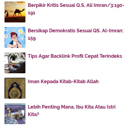
2011
(336)
►
Berpikir Kritis Sesuai Q.S. Ali Imran/3:190-
2010
(187)
▼
191
December
(51)
►
November
(60)
►
Bersikap Demokratis Sesuai QS. Al-Imran:
159
October
(74)
▼
BAZIGHA DAN PESONA YUSUF
Tips Agar Backlink Profil Cepat Terindeks
Barokah Sholat Khusyu'
Shalat yang Tak Shalat
Iri Tiada Henti
Iman Kepada Kitab-Kitab Allah
Dahsyatnya Sedekah
Rangakaian Taqwa
Ukhti, selamatkanlah aku!!
Lebih Penting Mana, Ibu Kita Atau Istri
Kita?
Hadits Khusus Untuk Indonesia
Salam Bagimu Ya Rasul Allah
Hadits Khusus Untuk Indonesia