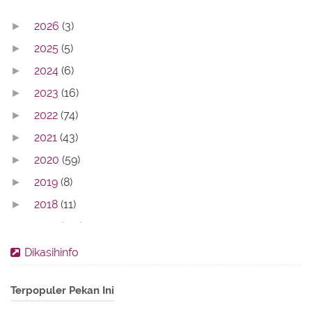
2026
(3)
►
2025
(5)
►
2024
(6)
►
2023
(16)
►
2022
(74)
►
2021
(43)
►
2020
(59)
►
2019
(8)
►
2018
(11)
►
2017
(142)
►
2016
(11)
►
Dikasihinfo
2013
(28)
►
Terpopuler Pekan Ini
2012
(86)
►