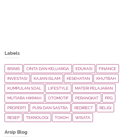
Labels
BISNIS
CINTA DAN KELUARGA
EDUKASI
FINANCE
INVESTASI
KAJIAN ISLAM
KESEHATAN
KHUTBAH
KUMPULAN SOAL
LIFESTYLE
MATERI PELAJARAN
MUTIARA HIKMAH
OTOMOTIF
PERANGKAT
PPG
PROPERTI
PUISI DAN SASTRA
REDIRECT
RELIGI
RESEP
TEKNOLOGI
TOKOH
WISATA
Arsip Blog