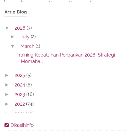
Arsip Blog
2026
(3)
▼
July
(2)
►
March
(1)
▼
Training Kepatuhan Perbankan 2026, Strategi
Memaha...
2025
(5)
►
2024
(6)
►
2023
(16)
►
2022
(74)
►
2021
(43)
►
2020
(59)
►
Dikasihinfo
2019
(8)
►