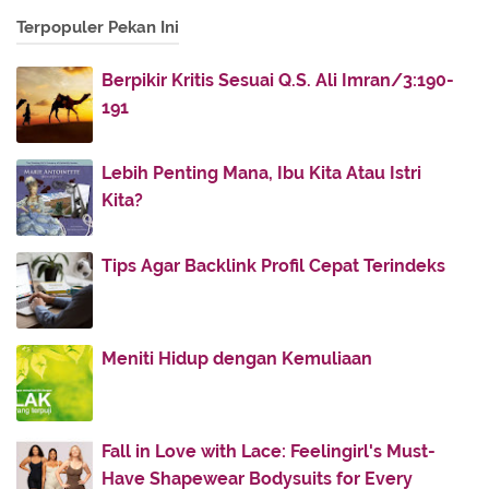
Terpopuler Pekan Ini
2018
(11)
►
2017
(142)
►
Berpikir Kritis Sesuai Q.S. Ali Imran/3:190-
2016
(11)
►
191
2013
(28)
►
2012
(86)
►
Lebih Penting Mana, Ibu Kita Atau Istri
Kita?
2011
(336)
►
2010
(187)
►
Tips Agar Backlink Profil Cepat Terindeks
Meniti Hidup dengan Kemuliaan
Fall in Love with Lace: Feelingirl's Must-
Have Shapewear Bodysuits for Every