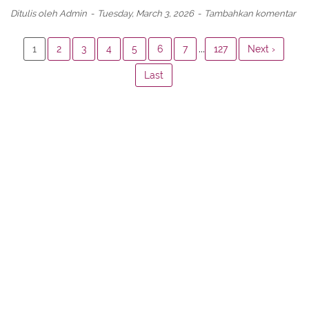
Ditulis oleh
Admin
Tuesday, March 3, 2026
Tambahkan komentar
...
1
2
3
4
5
6
7
127
Next ›
Last