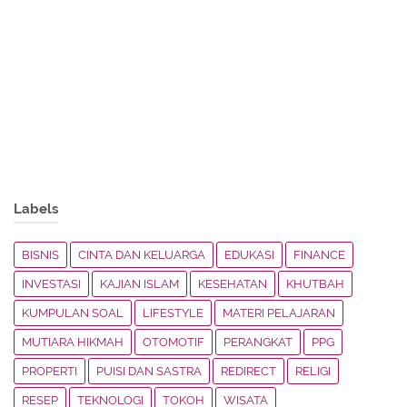
Labels
BISNIS
CINTA DAN KELUARGA
EDUKASI
FINANCE
INVESTASI
KAJIAN ISLAM
KESEHATAN
KHUTBAH
KUMPULAN SOAL
LIFESTYLE
MATERI PELAJARAN
MUTIARA HIKMAH
OTOMOTIF
PERANGKAT
PPG
PROPERTI
PUISI DAN SASTRA
REDIRECT
RELIGI
RESEP
TEKNOLOGI
TOKOH
WISATA