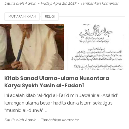
Ditulis oleh
Admin
Friday, April 28, 2017
Tambahkan komentar
MUTIARA HIKMAH
RELIGI
Kitab Sanad Ulama-ulama Nusantara
Karya Syekh Yasin al-Fadanî
Ini adalah kitab “al-‘Iqd al-Farîd min Jawâhir al-Asânid”
karangan ulama besar hadits dunia Islam sekaligus
“musnid al-dunyâ” …
Ditulis oleh
Admin
Tambahkan komentar