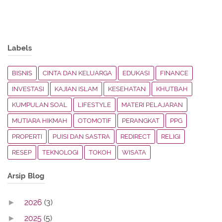
Labels
BISNIS
CINTA DAN KELUARGA
EDUKASI
FINANCE
INVESTASI
KAJIAN ISLAM
KESEHATAN
KHUTBAH
KUMPULAN SOAL
LIFESTYLE
MATERI PELAJARAN
MUTIARA HIKMAH
OTOMOTIF
PERANGKAT
PPG
PROPERTI
PUISI DAN SASTRA
REDIRECT
RELIGI
RESEP
TEKNOLOGI
TOKOH
WISATA
Arsip Blog
2026
(3)
►
2025
(5)
►