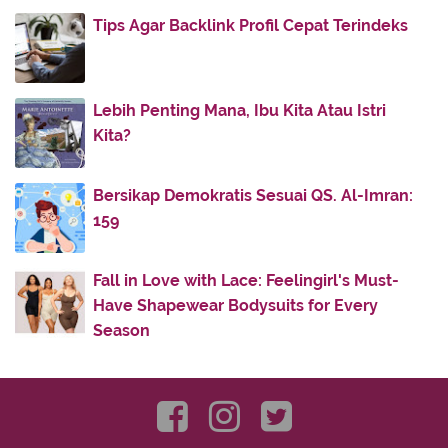
Asy...
Tips Agar Backlink Profil Cepat Terindeks
Kitab Sanad Ulama-ulama Nusantara Karya Syekh
Yasi...
Tips Rumah Tangga Langgeng Dunia - Akhirat
Lebih Penting Mana, Ibu Kita Atau Istri
Gus Mus: Banyak yang Ngaku Ulama, Tapi
Kita?
Perilakunya...
Membaca Al-Qur'an untuk Mayit Itu Dianjurkan dan
Bersikap Demokratis Sesuai QS. Al-Imran:
P...
159
Pelajaran Penting dari Perang Khandaq
Insya Allah atau Insha Allah? Uji Bahasa Dr. Zakir...
Fall in Love with Lace: Feelingirl's Must-
Kartini Nyantri: Inspirasi Perjuangan
Have Shapewear Bodysuits for Every
Kisah Kejujuran dan Pertobatan Ka'ab bin Malik
Season
Ketika Istri Minta Pahala di Dunia
Kisah Suami Beristri Super Galak
Kisah Menimbun Barang Dagangan dalam Kitab