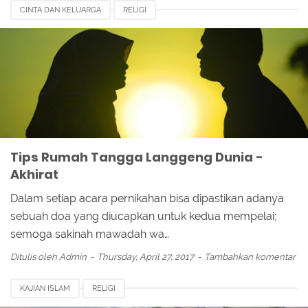
CINTA DAN KELUARGA
RELIGI
Tips Rumah Tangga Langgeng Dunia -
Akhirat
Dalam setiap acara pernikahan bisa dipastikan adanya
sebuah doa yang diucapkan untuk kedua mempelai;
semoga sakinah mawadah wa…
Ditulis oleh
Admin
Thursday, April 27, 2017
Tambahkan komentar
KAJIAN ISLAM
RELIGI