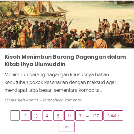
Kisah Menimbun Barang Dagangan dalam
Kitab Ihya Ulumuddin
Menimbun barang dagangan khususnya bahan
kebutuhan pokok keseharian dengan maksud agar
mendapat laba besar, sementara komodita…
Ditulis oleh
Admin
Tambahkan komentar
...
1
2
3
4
5
6
7
127
Next ›
Last