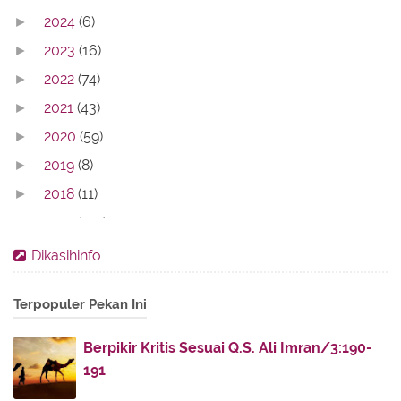
2024
(6)
►
2023
(16)
►
2022
(74)
►
2021
(43)
►
2020
(59)
►
2019
(8)
►
2018
(11)
►
2017
(142)
▼
August
(14)
►
Dikasihinfo
July
(30)
►
Terpopuler Pekan Ini
June
(16)
►
May
(5)
►
Berpikir Kritis Sesuai Q.S. Ali Imran/3:190-
April
(12)
▼
191
Ilmu Pedagogik Islam Nusantara Karya KH Hasyim