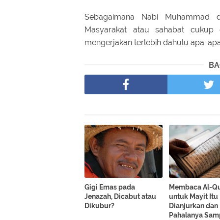
Sebagaimana Nabi Muhammad dah
Masyarakat atau sahabat cukup d
mengerjakan terlebih dahulu apa-apa
BA
Gigi Emas pada
Membaca Al-Qu
Jenazah, Dicabut atau
untuk Mayit Itu
Dikubur?
Dianjurkan dan
Pahalanya Sam