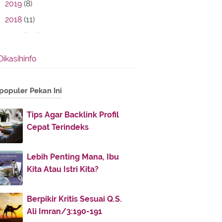
2019
(8)
2018
(11)
2017
(142)
August
(14)
►
Dikasihinfo
July
(30)
►
June
(16)
►
populer Pekan Ini
May
(5)
►
April
(12)
▼
Tips Agar Backlink Profil
Cepat Terindeks
Ilmu Pedagogik Islam Nusantara
Karya KH Hasyim Asy...
Kitab Sanad Ulama-ulama
Lebih Penting Mana, Ibu
Nusantara Karya Syekh Yasi...
Kita Atau Istri Kita?
Tips Rumah Tangga Langgeng
Dunia - Akhirat
Berpikir Kritis Sesuai Q.S.
Gus Mus: Banyak yang Ngaku
Ali Imran/3:190-191
Ulama, Tapi Perilakunya...