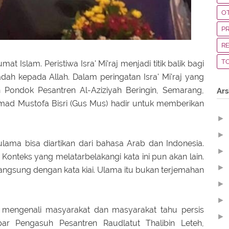
O
P
R
T
at Islam. Peristiwa Isra' Mi'raj menjadi titik balik bagi
ah kepada Allah. Dalam peringatan Isra' Mi'raj yang
 Pondok Pesantren Al-Aziziyah Beringin, Semarang,
Ars
hmad Mustofa Bisri (Gus Mus) hadir untuk memberikan
►
►
ama bisa diartikan dari bahasa Arab dan Indonesia.
►
Konteks yang melatarbelakangi kata ini pun akan lain.
►
 langsung dengan kata kiai. Ulama itu bukan terjemahan
►
►
 mengenali masyarakat dan masyarakat tahu persis
►
par Pengasuh Pesantren Raudlatut Thalibin Leteh,