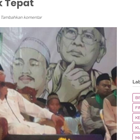
k Tepat
Tambahkan komentar
La
BI
F
K
K
M