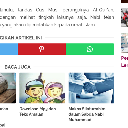
ulu, tandas Gus Mus, perangainya Al-Qur'an.
engan melihat tingkah lakunya saja. Nabi telah
 yang akan diperintahkan kepada umat Islam.
GIKAN ARTIKEL INI
Pe
Le
BACA JUGA
r'an
Download Mp3 dan
Makna Silaturrahim
Teks Amalan
dalam Sabda Nabi
Muhammad
pai