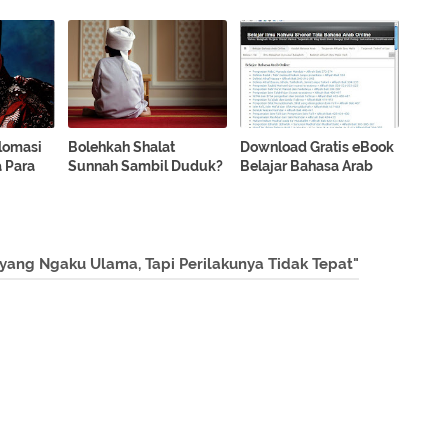
►
►
►
plomasi
Bolehkah Shalat
Download Gratis eBook
►
 Para
Sunnah Sambil Duduk?
Belajar Bahasa Arab
►
yang Ngaku Ulama, Tapi Perilakunya Tidak Tepat"