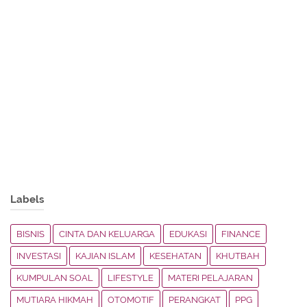
Labels
BISNIS
CINTA DAN KELUARGA
EDUKASI
FINANCE
INVESTASI
KAJIAN ISLAM
KESEHATAN
KHUTBAH
KUMPULAN SOAL
LIFESTYLE
MATERI PELAJARAN
MUTIARA HIKMAH
OTOMOTIF
PERANGKAT
PPG