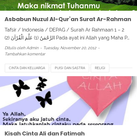
Asbabun Nuzul Al-Qur’an Surat Ar-Rahman
Tafsir / Indonesia / DEPAG / Surah Ar Rahmaan 1 – 2
الرَّحْمَنُ (1) عَلَّمَ الْقُرْآنَ (2) Pada ayat ini Allah yang Maha P…
Ditulis oleh
Admin
Tuesday, November 20, 2012
Tambahkan komentar
CINTA DAN KELUARGA
PUISI DAN SASTRA
RELIGI
Kisah Cinta Ali dan Fatimah