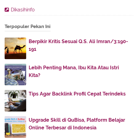
2016
(11)
►
Dikasihinfo
2013
(28)
►
Terpopuler Pekan Ini
2012
(86)
▼
December
(3)
►
Berpikir Kritis Sesuai Q.S. Ali Imran/3:190-
November
(7)
▼
191
Hujan Di Ujung November
Lelaki Baik
Lebih Penting Mana, Ibu Kita Atau Istri
Tanyaku pada Bintang..
Kita?
Garam dan Telaga
Tips Agar Backlink Profil Cepat Terindeks
Asbabun Nuzul Al-Qur’an Surat Ar-Rahman
Kisah Cinta Ali dan Fatimah
Jodoh Itu Rahasia-Nya
Upgrade Skill di QuBisa, Platform Belajar
October
(9)
►
Online Terbesar di Indonesia
April
(10)
►