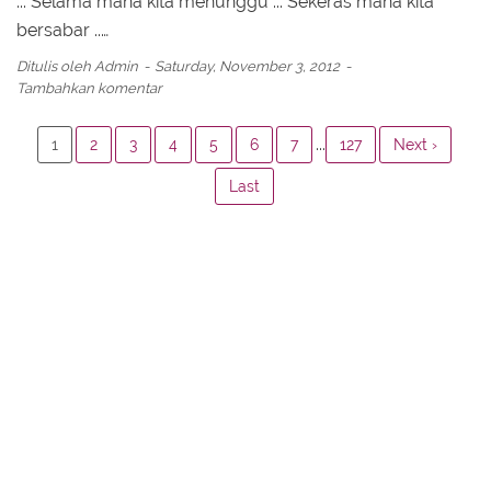
... Selama mana kita menunggu ... Sekeras mana kita
bersabar ..…
Ditulis oleh
Admin
Saturday, November 3, 2012
Tambahkan komentar
...
1
2
3
4
5
6
7
127
Next ›
Last