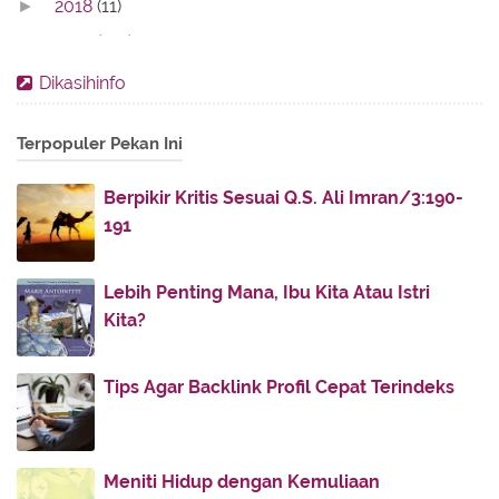
2018
(11)
►
2017
(142)
►
2016
(11)
►
Dikasihinfo
2013
(28)
►
Terpopuler Pekan Ini
2012
(86)
►
2011
(336)
►
Berpikir Kritis Sesuai Q.S. Ali Imran/3:190-
2010
(187)
▼
191
December
(51)
►
November
(60)
►
Lebih Penting Mana, Ibu Kita Atau Istri
Kita?
October
(74)
▼
BAZIGHA DAN PESONA YUSUF
Tips Agar Backlink Profil Cepat Terindeks
Barokah Sholat Khusyu'
Shalat yang Tak Shalat
Iri Tiada Henti
Meniti Hidup dengan Kemuliaan
Dahsyatnya Sedekah