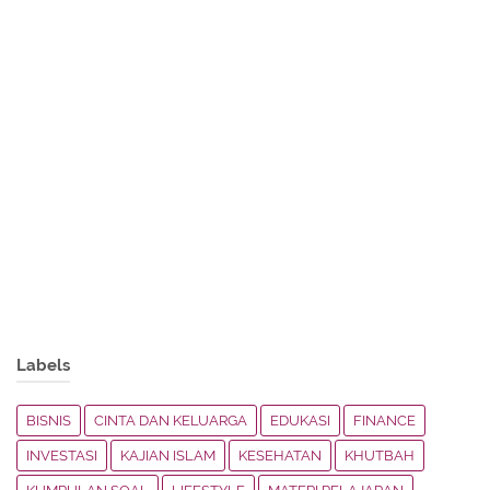
Labels
BISNIS
CINTA DAN KELUARGA
EDUKASI
FINANCE
INVESTASI
KAJIAN ISLAM
KESEHATAN
KHUTBAH