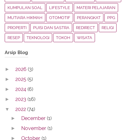
KUMPULAN SOAL
LIFESTYLE
MATERI PELAJARAN
MUTIARA HIKMAH
OTOMOTIF
PERANGKAT
PPG
PROPERTI
PUISI DAN SASTRA
REDIRECT
RELIGI
RESEP
TEKNOLOGI
TOKOH
WISATA
Arsip Blog
2026
(3)
►
2025
(5)
►
2024
(6)
►
2023
(16)
►
2022
(74)
▼
December
(1)
►
November
(1)
►
October
(1)
►