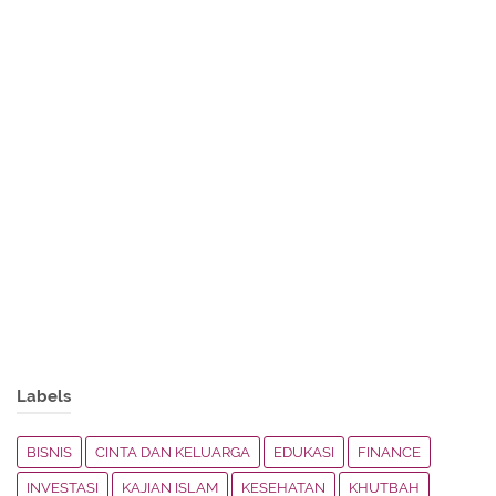
Labels
BISNIS
CINTA DAN KELUARGA
EDUKASI
FINANCE
INVESTASI
KAJIAN ISLAM
KESEHATAN
KHUTBAH