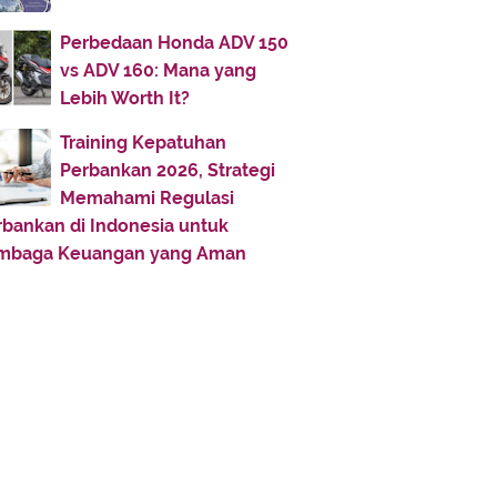
February
(50)
▼
Hati - hati dengan Doa !
Perbedaan Honda ADV 150
vs ADV 160: Mana yang
Urbanisasi dan Penyakit Kota
Lebih Worth It?
Kesendirian Adalah Himpunan
Duka Cita
Training Kepatuhan
Dosa Yang Membukakan Pintu
Perbankan 2026, Strategi
Surga
Memahami Regulasi
rbankan di Indonesia untuk
Puasa dan Kesehatan Lahir Batin
mbaga Keuangan yang Aman
Kemana Memburu Bahagia?
Din, Namanya...
Profil Pemimpin Islam
Parade Kebodohan
Manisnya Iman
Kelezatan Tiada Bandingnya
Bila Al Qur`an Bisa Bicara