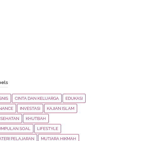
bels
SNIS
CINTA DAN KELUARGA
EDUKASI
INANCE
INVESTASI
KAJIAN ISLAM
ESEHATAN
KHUTBAH
UMPULAN SOAL
LIFESTYLE
ATERI PELAJARAN
MUTIARA HIKMAH