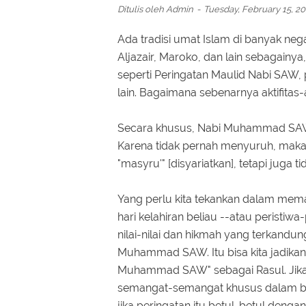
Ditulis oleh
Admin
Tuesday, February 15, 2
Ada tradisi umat Islam di banyak nega
Aljazair, Maroko, dan lain sebagainy
seperti Peringatan Maulid Nabi SAW, p
lain. Bagaimana sebenarnya aktifitas-ak
Secara khusus, Nabi Muhammad SAW
Karena tidak pernah menyuruh, maka se
"masyru'" [disyariatkan], tetapi juga
Yang perlu kita tekankan dalam memakn
hari kelahiran beliau --atau peristiw
nilai-nilai dan hikmah yang terkandung
Muhammad SAW. Itu bisa kita jadikan
Muhammad SAW" sebagai Rasul. Jika 
semangat-semangat khusus dalam ber
jika peringatan itu betul-betul dengan