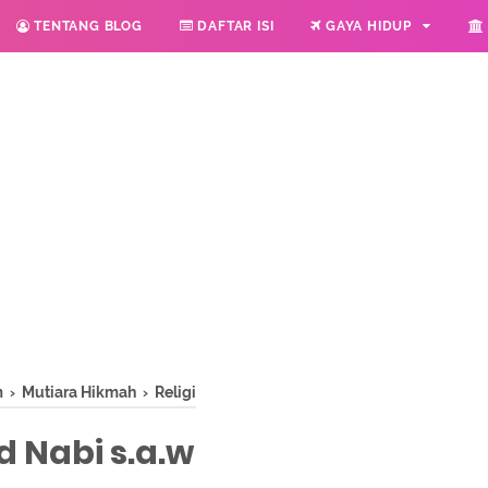
TENTANG BLOG
DAFTAR ISI
GAYA HIDUP
m
›
Mutiara Hikmah
›
Religi
 Nabi s.a.w