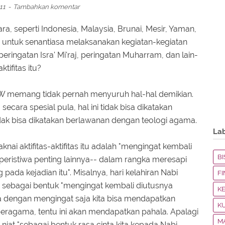
011
Tambahkan komentar
ra, seperti Indonesia, Malaysia, Brunai, Mesir, Yaman,
a, untuk senantiasa melaksanakan kegiatan-kegiatan
eringatan Isra' Mi'raj, peringatan Muharram, dan lain-
tifitas itu?
 memang tidak pernah menyuruh hal-hal demikian.
cara spesial pula, hal ini tidak bisa dikatakan
 tidak bisa dikatakan berlawanan dengan teologi agama.
La
ai aktifitas-aktifitas itu adalah "mengingat kembali
BI
a-peristiwa penting lainnya-- dalam rangka meresapi
 pada kejadian itu". Misalnya, hari kelahiran Nabi
F
 sebagai bentuk "mengingat kembali diutusnya
K
dengan mengingat saja kita bisa mendapatkan
K
agama, tentu ini akan mendapatkan pahala. Apalagi
M
 niat "sebagai bentuk rasa cinta kita kepada Nabi