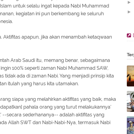
►
slam untuk selalu ingat kepada Nabi Muhammad
►
nan, kegiatan ini pun berkembang ke seluruh
nesia.
►
►
 itu. Aktifitas apapun, jika akan menambah ketaqwaan
►
►
Ter
▼
ntah Arab Saudi itu, memang benar, sebagaimana
 kita ingin 100% seperti zaman Nabi Muhammad SAW,
las tidak ada di zaman Nabi. Yang menjadi prinsip kita
atan itulah yang harus kita utamakan.
ng siapa yang melahirkan aktifitas yang baik, maka
ndapatkan] pahala orang yang turut melakukannya'
ik' --secara sederhananya-- adalah aktifitas yang
ada Allah SWT dan Nabi-Nabi-Nya, termasuk Nabi