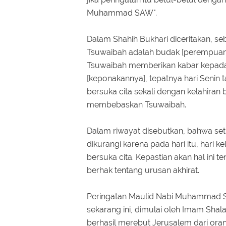
Muhammad SAW".
Dalam Shahih Bukhari diceritakan, s
Tsuwaibah adalah budak [perempua
Tsuwaibah memberikan kabar kepad
[keponakannya], tepatnya hari Senin 
bersuka cita sekali dengan kelahiran
membebaskan Tsuwaibah.
Dalam riwayat disebutkan, bahwa setia
dikurangi karena pada hari itu, har
bersuka cita. Kepastian akan hal ini 
berhak tentang urusan akhirat.
Peringatan Maulid Nabi Muhammad SA
sekarang ini, dimulai oleh Imam Sha
berhasil merebut Jerusalem dari oran