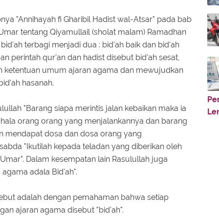
bnya "Annihayah fi Gharibil Hadist wal-Atsar" pada bab
Umar tentang Qiyamullail (sholat malam) Ramadhan
 bid'ah terbagi menjadi dua : bid'ah baik dan bid'ah
n perintah qur'an dan hadist disebut bid'ah sesat,
an ketentuan umum ajaran agama dan mewujudkan
 bid'ah hasanah.
Pe
lullah "Barang siapa merintis jalan kebaikan maka ia
Le
hala orang orang yang menjalankannya dan barang
akan mendapat dosa dan dosa orang yang
sabda "Ikutilah kepada teladan yang diberikan oleh
Umar". Dalam kesempatan lain Rasulullah juga
 agama adala Bid'ah".
rsebut adalah dengan pemahaman bahwa setiap
gan ajaran agama disebut "bid'ah".