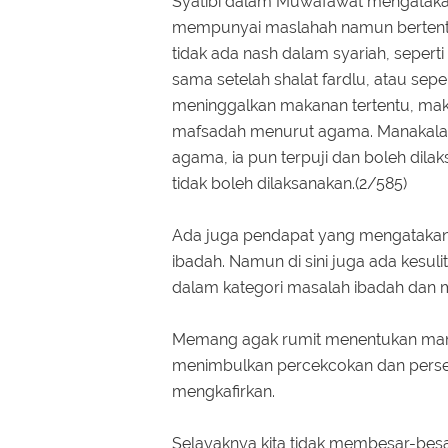
Syatibi dalam Muwafawat mengatakan
mempunyai maslahah namun bertenta
tidak ada nash dalam syariah, seper
sama setelah shalat fardlu, atau sepe
meninggalkan makanan tertentu, maka
mafsadah menurut agama. Manakala i
agama, ia pun terpuji dan boleh dila
tidak boleh dilaksanakan.(2/585)
Ada juga pendapat yang mengatakan
ibadah. Namun di sini juga ada kes
dalam kategori masalah ibadah dan 
Memang agak rumit menentukan mana b
menimbulkan percekcokan dan perseli
mengkafirkan.
Selayaknya kita tidak membesar-besa