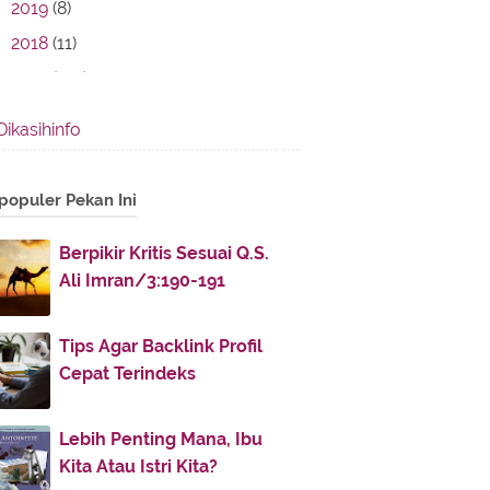
2019
(8)
2018
(11)
2017
(142)
2016
(11)
Dikasihinfo
2013
(28)
2012
(86)
populer Pekan Ini
2011
(336)
November
(32)
►
Berpikir Kritis Sesuai Q.S.
Ali Imran/3:190-191
October
(4)
►
July
(51)
►
Tips Agar Backlink Profil
June
(38)
►
Cepat Terindeks
May
(30)
►
April
(30)
►
Lebih Penting Mana, Ibu
March
(52)
►
Kita Atau Istri Kita?