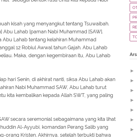
O
P
ebuah kisah yang menyangkut tentang Tsuwaibah.
R
n] Abu Lahab [paman Nabi Muhammad [SAW].
T
a Abu Lahab tentang kelahiran Muhammad
tanggal 12 Robiul Awwal tahun Gajah. Abu Lahab
Ars
 beliau. Maka, dengan kegembiraan itu, Abu Lahab
►
p hari Senin, di akhirat nanti, siksa Abu Lahab akan
►
i kelahiran Nabi Muhammad SAW, Abu Lahab turut
►
tentu kita kembalikan kepada Allah SWT, yang paling
►
►
W secara seremonial sebagaimana yang kita lihat
►
lahuddin Al-Ayyubi, komandan Perang Salib yang
►
g-orang Kristen. Akhirnya, setelah terbukti bahwa