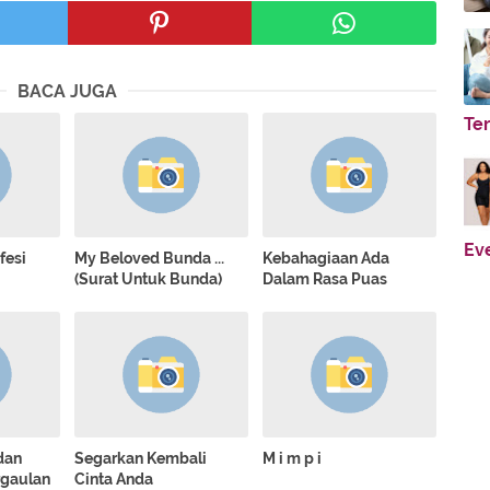
BACA JUGA
Te
Ev
fesi
My Beloved Bunda ...
Kebahagiaan Ada
(Surat Untuk Bunda)
Dalam Rasa Puas
dan
Segarkan Kembali
M i m p i
rgaulan
Cinta Anda