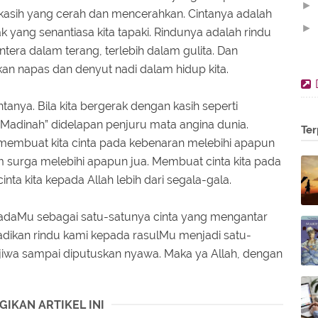
►
 kasih yang cerah dan mencerahkan. Cintanya adalah
►
jak yang senantiasa kita tapaki. Rindunya adalah rindu
entera dalam terang, terlebih dalam gulita. Dan
►
kan napas dan denyut nadi dalam hidup kita.
►
►
intanya. Bila kita bergerak dengan kasih seperti
►
Madinah” didelapan penjuru mata angina dunia.
Ter
▼
n membuat kita cinta pada kebenaran melebihi apapun
m surga melebihi apapun jua. Membuat cinta kita pada
nta kita kepada Allah lebih dari segala-gala.
epadaMu sebagai satu-satunya cinta yang mengantar
adikan rindu kami kepada rasulMu menjadi satu-
jiwa sampai diputuskan nyawa. Maka ya Allah, dengan
GIKAN ARTIKEL INI