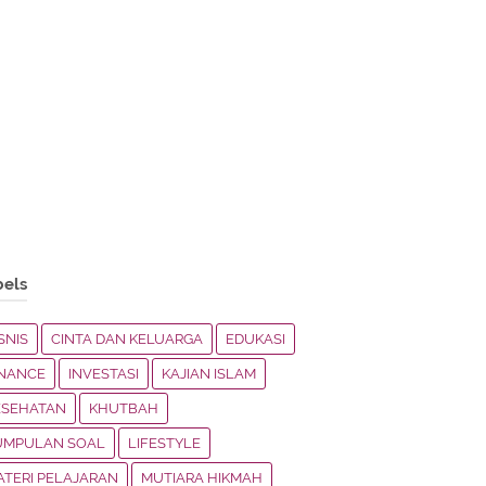
bels
SNIS
CINTA DAN KELUARGA
EDUKASI
INANCE
INVESTASI
KAJIAN ISLAM
ESEHATAN
KHUTBAH
UMPULAN SOAL
LIFESTYLE
ATERI PELAJARAN
MUTIARA HIKMAH