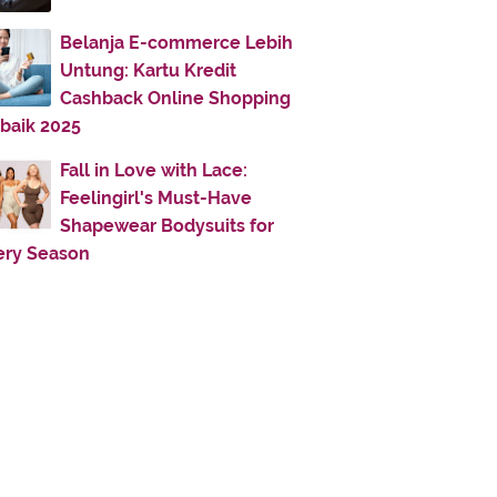
February
(50)
▼
Hati - hati dengan Doa !
Belanja E-commerce Lebih
Untung: Kartu Kredit
Urbanisasi dan Penyakit Kota
Cashback Online Shopping
Kesendirian Adalah Himpunan
rbaik 2025
Duka Cita
Dosa Yang Membukakan Pintu
Fall in Love with Lace:
Surga
Feelingirl's Must-Have
Shapewear Bodysuits for
Puasa dan Kesehatan Lahir Batin
ery Season
Kemana Memburu Bahagia?
Din, Namanya...
Profil Pemimpin Islam
Parade Kebodohan
Manisnya Iman
Kelezatan Tiada Bandingnya
Bila Al Qur`an Bisa Bicara