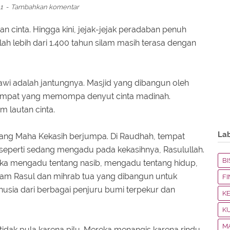
11
Tambahkan komentar
 cinta. Hingga kini, jejak-jejak peradaban penuh
lah lebih dari 1.400 tahun silam masih terasa dengan
awi adalah jantungnya. Masjid yang dibangun oleh
h tempat yang memompa denyut cinta madinah.
m lautan cinta.
La
 Sang Maha Kekasih berjumpa. Di Raudhah, tempat
a seperti sedang mengadu pada kekasihnya, Rasulullah.
BI
ka mengadu tentang nasib, mengadu tentang hidup,
kam Rasul dan mihrab tua yang dibangun untuk
F
sia dari berbagai penjuru bumi terpekur dan
K
K
M
tidak pula karena pilu. Mereka menangis karena rindu.