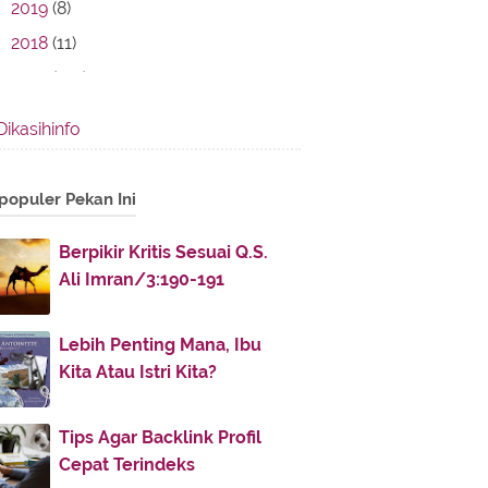
2019
(8)
2018
(11)
2017
(142)
2016
(11)
Dikasihinfo
2013
(28)
2012
(86)
populer Pekan Ini
2011
(336)
November
(32)
►
Berpikir Kritis Sesuai Q.S.
Ali Imran/3:190-191
October
(4)
►
July
(51)
►
Lebih Penting Mana, Ibu
June
(38)
►
Kita Atau Istri Kita?
May
(30)
►
April
(30)
►
Tips Agar Backlink Profil
March
(52)
►
Cepat Terindeks