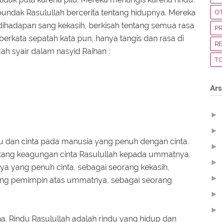
undak Rasulullah bercerita tentang hidupnya. Mereka
O
ihadapan sang kekasih, berkisah tentang semua rasa
P
berkata sepatah kata pun, hanya tangis dan rasa di
R
h syair dalam nasyid Raihan :
T
Ars
►
►
ndu dan cinta pada manusia yang penuh dengan cinta.
►
ntang keagungan cinta Rasulullah kepada ummatnya.
►
ya yang penuh cinta, sebagai seorang kekasih,
►
ang pemimpin atas ummatnya, sebagai seorang
►
►
na. Rindu Rasulullah adalah rindu yang hidup dan