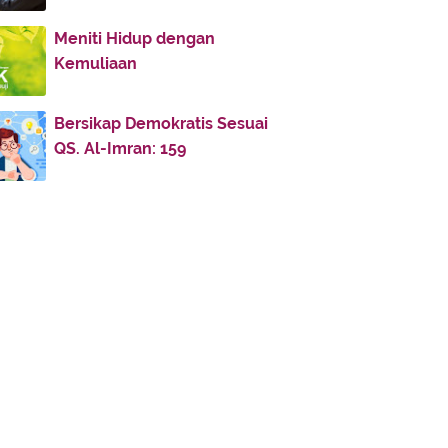
Sultan Jawa
Meniti Hidup dengan
Silakan Pengantin Berhias,
Kemuliaan
Asalkan....
Seputih Melati
Bersikap Demokratis Sesuai
Sebuah Teladan
QS. Al-Imran: 159
Sang Pengajak
Rumahku Tempat Sujudku
Penggembala
Orang yang Paling Akhir Masuk
Majelis Jum'at
Nasihat yang Keras dan Kasar
Nasihat Salamah bin Dinar
Nabi Sulaeman dan Semut
Mutiara Gaib