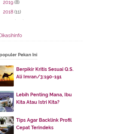
2019
(8)
2018
(11)
2017
(142)
2016
(11)
Dikasihinfo
2013
(28)
2012
(86)
populer Pekan Ini
December
(3)
►
November
(7)
►
Berpikir Kritis Sesuai Q.S.
Ali Imran/3:190-191
October
(9)
►
April
(10)
►
Lebih Penting Mana, Ibu
March
(8)
►
Kita Atau Istri Kita?
February
(49)
▼
U Jump I Jump ...
Tips Agar Backlink Profil
Tips (khusus) Untuk Calon
Cepat Terindeks
Pengantin Baru