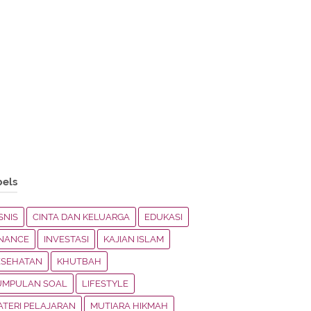
bels
SNIS
CINTA DAN KELUARGA
EDUKASI
INANCE
INVESTASI
KAJIAN ISLAM
ESEHATAN
KHUTBAH
UMPULAN SOAL
LIFESTYLE
ATERI PELAJARAN
MUTIARA HIKMAH