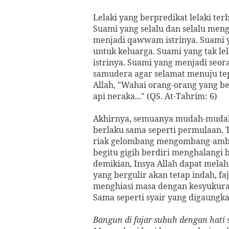
Lelaki yang berpredikat lelaki te
Suami yang selalu dan selalu men
menjadi qawwam istrinya. Suami y
untuk keluarga. Suami yang tak l
istrinya. Suami yang menjadi seo
samudera agar selamat menuju tep
Allah, "Wahai orang-orang yang b
api neraka..." (QS. At-Tahrim: 6)
Akhirnya, semuanya mudah-mudah 
berlaku sama seperti permulaan. T
riak gelombang mengombang-ambin
begitu gigih berdiri menghalangi 
demikian, Insya Allah dapat melalu
yang bergulir akan tetap indah, f
menghiasi masa dengan kesyukuran
Sama seperti syair yang digaungka
Bangun di fajar subuh dengan hati