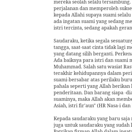
mereka seolah selalu tersambung. 
perjalanan dan memperoleh sukses
kepada Allahi supaya suami selalu
ada ingatan suami yang sedang m
istri tercinta, sedang apakah geran
Saudaraku, ketika segala sesuatu
tangga, saat-saat cinta tidak lag
yang datang silih berganti. Perke
Ada baiknya para istri dan suami 
Muhammad. Salah satu wasiat Rasu
terakhir kehidupannya dalam peris
suami-bersabar atas perilaku bur
pahala seperti yang Allah berika
penderitaan. Dan barang siapa -dia
suaminya, maka Allah akan member
Asiah, istri fir'aun" (HR Nasa-i dan
Kepada saudaraku yang baru saja
juga untuk saudaraku yang sudah
Patrikan firman Allah dalam ingata