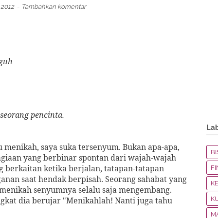
 2012
Tambahkan komentar
gguh
seorang pencinta.
La
u menikah, saya suka tersenyum. Bukan apa-apa,
BI
giaan yang berbinar spontan dari wajah-wajah
 berkaitan ketika berjalan, tatapan-tatapan
F
anan saat hendak berpisah. Seorang sahabat yang
K
h menikah senyumnya selalu saja mengembang.
gkat dia berujar "Menikahlah! Nanti juga tahu
K
M