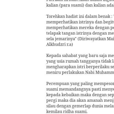
kalian (para suami) dan kalian ada
Torehkan hadist ini dalam benak :
memperhatikan istrinya dan begitu
memperhatikan mereka dengan p
telapak tangan istrinya dengan mes
sela jemarinya" (Diriwayatkan Mais
Alkhudzri r.a)
Kepada sahabat yang baru saja me
yang usia rumah tangganya tidak l
mengharapkan istri berperilaku se
meniru perlakukan Nabi Muhammad 
Perempuan yang paling mempesona a
suami memandangnya pasti menye
kepada kebaikan maka dengan sepe
pergi maka dia akan amanah menja
silau dengan gemerlap dunia melai
kemilau ridha suami.