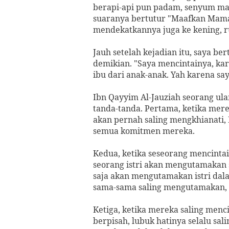
berapi-api pun padam, senyum 
suaranya bertutur "Maafkan Mama y
mendekatkannya juga ke kening, ru
Jauh setelah kejadian itu, saya b
demikian. "Saya mencintainya, kare
ibu dari anak-anak. Yah karena s
Ibn Qayyim Al-Jauziah seorang u
tanda-tanda. Pertama, ketika mere
akan pernah saling mengkhianati,
semua komitmen mereka.
Kedua, ketika seseorang mencinta
seorang istri akan mengutamakan 
saja akan mengutamakan istri dal
sama-sama saling mengutamakan, t
Ketiga, ketika mereka saling men
berpisah, lubuk hatinya selalu sali