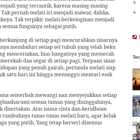
►
enjadi yang tercantik, karena masing-masing
ak pernah melati iri menjadi mawar, dahlia,
►
aliknya. Tak terpikir melati berkeinginan menjadi
►
u semua fungsinya sebagai putih.
►
berkunjung di setiap pagi mencurahkan sinarnya
►
ya membaluri setiap sel tubuh yang telah beku
▼
ang menceriakan, bias hangatnya yang memecah
Ter
erekah dan segar di setiap pagi. Terpaan sinar
dupan yang penuh gairah, pertanda melati siap
uk satu hari ini hingga menunggu mentari esok
roma semerbak mewangi nan menyejukkan setiap
ghiasharumi semua taman yang disinggahinya,
k disertakan. Atas nama cinta dan keridhoan
p tumbuhnya tunas-tunas melati baru, agar kelak
a yang putih. Yang tetap berseri disemua