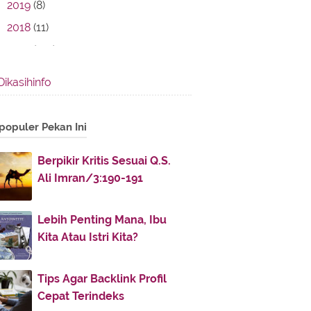
2019
(8)
2018
(11)
2017
(142)
2016
(11)
Dikasihinfo
2013
(28)
2012
(86)
populer Pekan Ini
December
(3)
►
November
(7)
►
Berpikir Kritis Sesuai Q.S.
Ali Imran/3:190-191
October
(9)
►
April
(10)
►
Lebih Penting Mana, Ibu
March
(8)
►
Kita Atau Istri Kita?
February
(49)
▼
U Jump I Jump ...
Tips Agar Backlink Profil
Tips (khusus) Untuk Calon
Cepat Terindeks
Pengantin Baru