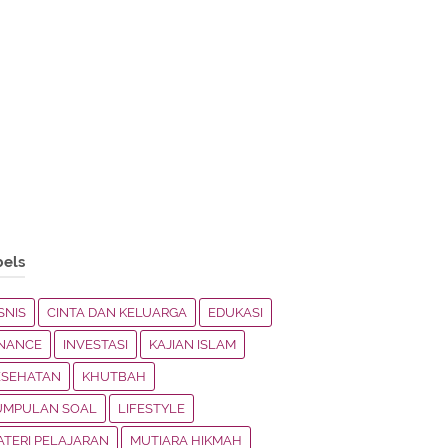
bels
SNIS
CINTA DAN KELUARGA
EDUKASI
INANCE
INVESTASI
KAJIAN ISLAM
ESEHATAN
KHUTBAH
UMPULAN SOAL
LIFESTYLE
ATERI PELAJARAN
MUTIARA HIKMAH