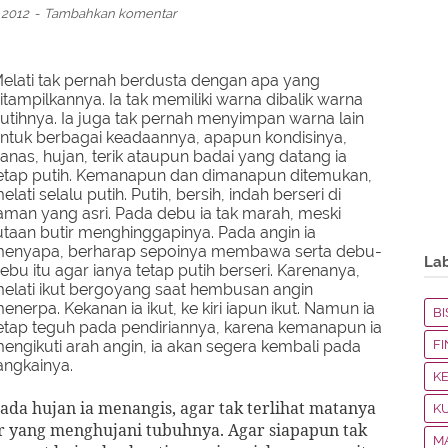
 2012
Tambahkan komentar
elati tak pernah berdusta dengan apa yang
itampilkannya. Ia tak memiliki warna dibalik warna
utihnya. Ia juga tak pernah menyimpan warna lain
ntuk berbagai keadaannya, apapun kondisinya,
anas, hujan, terik ataupun badai yang datang ia
etap putih. Kemanapun dan dimanapun ditemukan,
elati selalu putih. Putih, bersih, indah berseri di
aman yang asri. Pada debu ia tak marah, meski
utaan butir menghinggapinya. Pada angin ia
enyapa, berharap sepoinya membawa serta debu-
La
ebu itu agar ianya tetap putih berseri. Karenanya,
elati ikut bergoyang saat hembusan angin
enerpa. Kekanan ia ikut, ke kiri iapun ikut. Namun ia
BI
etap teguh pada pendiriannya, karena kemanapun ia
engikuti arah angin, ia akan segera kembali pada
F
angkainya.
K
ada hujan ia menangis, agar tak terlihat matanya
K
ir yang menghujani tubuhnya. Agar siapapun tak
M