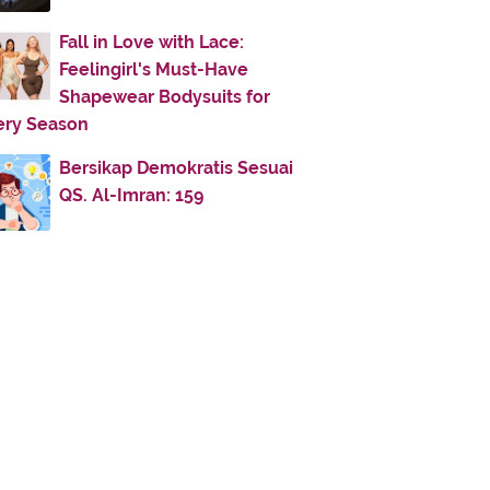
Sultan Jawa
Fall in Love with Lace:
Silakan Pengantin Berhias,
Feelingirl's Must-Have
Asalkan....
Shapewear Bodysuits for
Seputih Melati
ery Season
Sebuah Teladan
Bersikap Demokratis Sesuai
Sang Pengajak
QS. Al-Imran: 159
Rumahku Tempat Sujudku
Penggembala
Orang yang Paling Akhir Masuk
Majelis Jum'at
Nasihat yang Keras dan Kasar
Nasihat Salamah bin Dinar
Nabi Sulaeman dan Semut
Mutiara Gaib