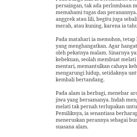
persaingan, tak ada perlombaan m
memahami tugas dan peranannya. T
anggrek atau lili, begitu juga seb
merah, atau kuning, karena ia tah
Pada matahari ia memohon, tetap 
yang menghangatkan. Agar hangatn
oleh pekatnya malam. Sinarnya y
kebekuan, seolah membuat melati m
mentari, memantulkan cahaya kehi
mengarungi hidup, setidaknya unt
kembali bertandang.
Pada alam ia berbagi, menebar a
jiwa yang bersamanya. Indah men
melati tak pernah terlupakan untu
Pemiliknya, ia senantiasa berhara
meneruskan perannya sebagai bung
suasana alam.