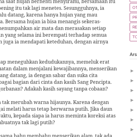
na saat hujan berhenti menyirami, bersamaan itu
ening itu tak lagi menetes. Sesungguhnya, ia
O
lalu datang, karena hanya hujan yang mau
P
. Bersama hujan ia bisa menangis sekeras-
 menumpahkan air mata dan merasakan setiap
R
jan yang selama ini berempati terhadap semua
T
an juga ia mendapati keteduhan, dengan airnya
Ars
 tetap meneguhkan kedudukannya, memeluk erat
uatan dalam menjalani kewajibannya, menserikan
►
ang datang, ia dengan sabar dan suka cita
►
gai bagian dari cinta dan kasih Sang Pencipta.
gorbanan? Adakah kasih sayang tanpa cobaan?
►
►
a tak merubah warna hijaunya. Karena dengan
agai melati harus tetap berwarna putih. Jika daun
►
 waktu, kepada siapa ia harus meminta koreksi atas
►
buatnya tak lagi putih?
►
Bersama bahu membahu menserikan alam, tak ada