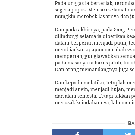
Pada unggas ia berteriak, teromb
segera pupus. Mencari selamat da
mungkin merobek layarnya dan jug
Dan pada akhirnya, pada Sang Pem
dilindungi selama ia diberikan ke
dalam berperan menjadi putih, tet
membiarkan apapun merubah war
mempertanggungjawabkan semua wa
pada masanya ia harus jatuh, luruh 
Dan orang memandangnya juga sep
Dan kepada melatiku, tetaplah men
menjadi angin, menjadi hujan, me
dan alam semesta. Tetapi takkan 
merusak keindahannya, lalu mening
BA