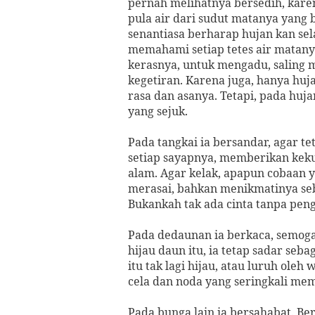
pernah melihatnya bersedih, kare
pula air dari sudut matanya yang b
senantiasa berharap hujan kan se
memahami setiap tetes air matanya
kerasnya, untuk mengadu, saling
kegetiran. Karena juga, hanya hu
rasa dan asanya. Tetapi, pada huj
yang sejuk.
Pada tangkai ia bersandar, agar
setiap sayapnya, memberikan kek
alam. Agar kelak, apapun cobaan y
merasai, bahkan menikmatinya seba
Bukankah tak ada cinta tanpa pen
Pada dedaunan ia berkaca, semog
hijau daun itu, ia tetap sadar seb
itu tak lagi hijau, atau luruh oleh
cela dan noda yang seringkali mem
Pada bunga lain ia bersahabat. 