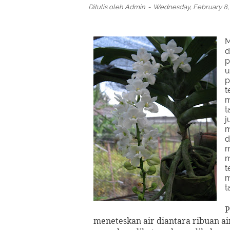
Ditulis oleh
Admin
Wednesday, February 8,
M
d
p
u
p
t
m
t
j
m
d
m
m
t
m
t
P
meneteskan air diantara ribuan a