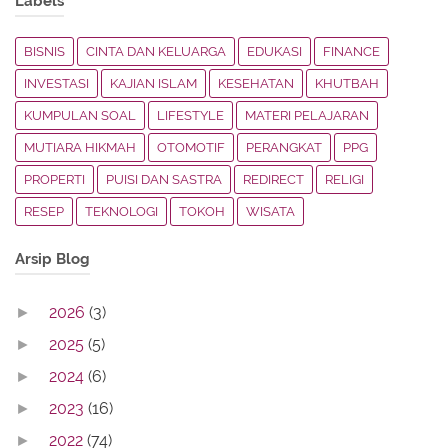
Labels
BISNIS
CINTA DAN KELUARGA
EDUKASI
FINANCE
INVESTASI
KAJIAN ISLAM
KESEHATAN
KHUTBAH
KUMPULAN SOAL
LIFESTYLE
MATERI PELAJARAN
MUTIARA HIKMAH
OTOMOTIF
PERANGKAT
PPG
PROPERTI
PUISI DAN SASTRA
REDIRECT
RELIGI
RESEP
TEKNOLOGI
TOKOH
WISATA
Arsip Blog
2026
(3)
►
2025
(5)
►
2024
(6)
►
2023
(16)
►
2022
(74)
►