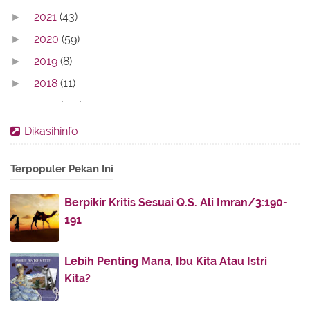
2021
(43)
►
2020
(59)
►
2019
(8)
►
2018
(11)
►
2017
(142)
►
2016
(11)
►
Dikasihinfo
2013
(28)
►
Terpopuler Pekan Ini
2012
(86)
▼
December
(3)
►
Berpikir Kritis Sesuai Q.S. Ali Imran/3:190-
November
(7)
►
191
October
(9)
►
April
(10)
►
Lebih Penting Mana, Ibu Kita Atau Istri
Kita?
March
(8)
►
February
(49)
▼