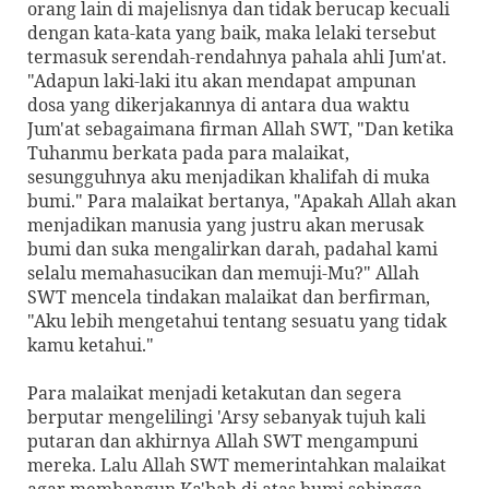
orang lain di majelisnya dan tidak berucap kecuali
dengan kata-kata yang baik, maka lelaki tersebut
termasuk serendah-rendahnya pahala ahli Jum'at.
"Adapun laki-laki itu akan mendapat ampunan
dosa yang dikerjakannya di antara dua waktu
Jum'at sebagaimana firman Allah SWT, "Dan ketika
Tuhanmu berkata pada para malaikat,
sesungguhnya aku menjadikan khalifah di muka
bumi." Para malaikat bertanya, "Apakah Allah akan
menjadikan manusia yang justru akan merusak
bumi dan suka mengalirkan darah, padahal kami
selalu memahasucikan dan memuji-Mu?" Allah
SWT mencela tindakan malaikat dan berfirman,
"Aku lebih mengetahui tentang sesuatu yang tidak
kamu ketahui."
Para malaikat menjadi ketakutan dan segera
berputar mengelilingi 'Arsy sebanyak tujuh kali
putaran dan akhirnya Allah SWT mengampuni
mereka. Lalu Allah SWT memerintahkan malaikat
agar membangun Ka'bah di atas bumi sehingga