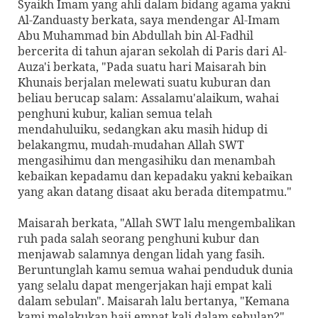
Syaikh Imam yang ahli dalam bidang agama yakni
Al-Zanduasty berkata, saya mendengar Al-Imam
Abu Muhammad bin Abdullah bin Al-Fadhil
bercerita di tahun ajaran sekolah di Paris dari Al-
Auza'i berkata, "Pada suatu hari Maisarah bin
Khunais berjalan melewati suatu kuburan dan
beliau berucap salam: Assalamu'alaikum, wahai
penghuni kubur, kalian semua telah
mendahuluiku, sedangkan aku masih hidup di
belakangmu, mudah-mudahan Allah SWT
mengasihimu dan mengasihiku dan menambah
kebaikan kepadamu dan kepadaku yakni kebaikan
yang akan datang disaat aku berada ditempatmu."
Maisarah berkata, "Allah SWT lalu mengembalikan
ruh pada salah seorang penghuni kubur dan
menjawab salamnya dengan lidah yang fasih.
Beruntunglah kamu semua wahai penduduk dunia
yang selalu dapat mengerjakan haji empat kali
dalam sebulan". Maisarah lalu bertanya, "Kemana
kami melakukan haji empat kali dalam sebulan?"