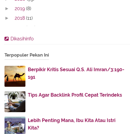
2019
(8)
►
2018
(11)
►
2017
(142)
►
2016
(11)
►
Dikasihinfo
2013
(28)
►
Terpopuler Pekan Ini
2012
(86)
▼
December
(3)
►
Berpikir Kritis Sesuai Q.S. Ali Imran/3:190-
November
(7)
►
191
October
(9)
►
April
(10)
►
Tips Agar Backlink Profil Cepat Terindeks
March
(8)
►
February
(49)
▼
Lebih Penting Mana, Ibu Kita Atau Istri
U Jump I Jump ...
Kita?
Tips (khusus) Untuk Calon Pengantin Baru