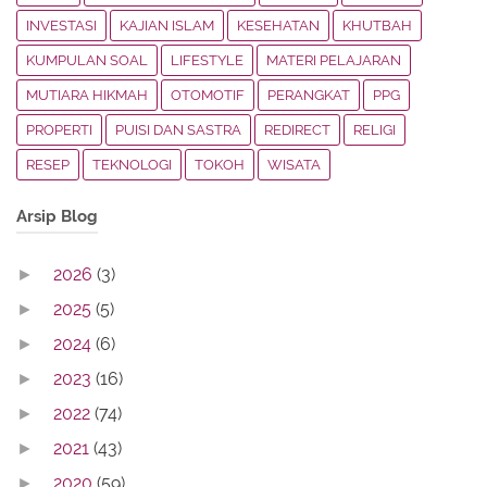
INVESTASI
KAJIAN ISLAM
KESEHATAN
KHUTBAH
KUMPULAN SOAL
LIFESTYLE
MATERI PELAJARAN
MUTIARA HIKMAH
OTOMOTIF
PERANGKAT
PPG
PROPERTI
PUISI DAN SASTRA
REDIRECT
RELIGI
RESEP
TEKNOLOGI
TOKOH
WISATA
Arsip Blog
2026
(3)
►
2025
(5)
►
2024
(6)
►
2023
(16)
►
2022
(74)
►
2021
(43)
►
2020
(59)
►