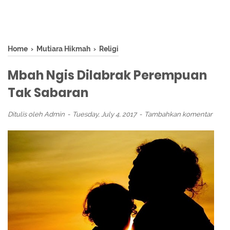
Home
›
Mutiara Hikmah
›
Religi
Mbah Ngis Dilabrak Perempuan
Tak Sabaran
Ditulis oleh
Admin
Tuesday, July 4, 2017
Tambahkan komentar