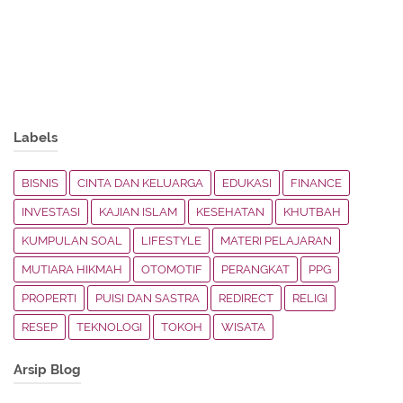
Labels
BISNIS
CINTA DAN KELUARGA
EDUKASI
FINANCE
INVESTASI
KAJIAN ISLAM
KESEHATAN
KHUTBAH
KUMPULAN SOAL
LIFESTYLE
MATERI PELAJARAN
MUTIARA HIKMAH
OTOMOTIF
PERANGKAT
PPG
PROPERTI
PUISI DAN SASTRA
REDIRECT
RELIGI
RESEP
TEKNOLOGI
TOKOH
WISATA
Arsip Blog