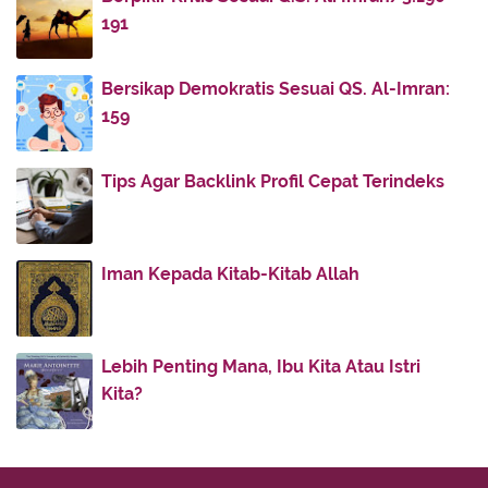
Lihatlah ke Bawah, Engkau Akan Dinaikkan
191
Perihal Keselamatan Agama di Luar Islam
Sabar dalam Beribadah dan Musibah, Mana yang
Bersikap Demokratis Sesuai QS. Al-Imran:
Lebih...
159
Lebih Baik Mana, Batik untuk Shalat atau Gamis
unt...
Tips Agar Backlink Profil Cepat Terindeks
Pidato Sayyidina Umar Diprotes Seorang
Perempuan
Nabi Musa Ditegur Malaikat Jibril
Iman Kepada Kitab-Kitab Allah
Seperti Apakah Manusia yang Disayang Allah? Ini
Pe...
Sabar dalam Beribadah dan Musibah, Mana yang
Lebih Penting Mana, Ibu Kita Atau Istri
Lebih...
Kita?
Delapan Kiat Mudah Bangun Malam Menurut
Imam al-Gh...
Lomba Berhadiah dengan Pungutan Uang