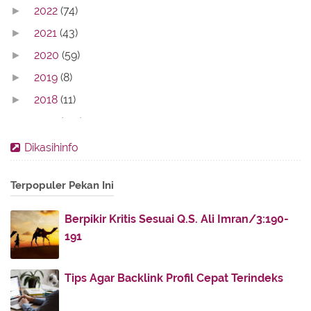
2022
(74)
►
2021
(43)
►
2020
(59)
►
2019
(8)
►
2018
(11)
►
2017
(142)
▼
August
(14)
►
Dikasihinfo
July
(30)
▼
SIFAT TAWADHU'
Terpopuler Pekan Ini
Syukur sebagai Wujud Bertauhid
Berpikir Kritis Sesuai Q.S. Ali Imran/3:190-
Lihatlah ke Bawah, Engkau Akan Dinaikkan
191
Perihal Keselamatan Agama di Luar Islam
Sabar dalam Beribadah dan Musibah, Mana yang
Tips Agar Backlink Profil Cepat Terindeks
Lebih...
Lebih Baik Mana, Batik untuk Shalat atau Gamis