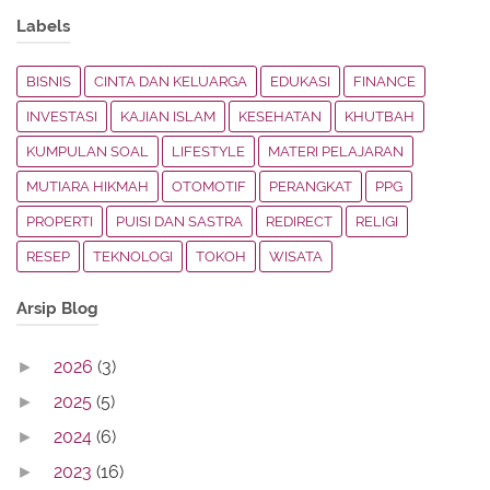
Labels
BISNIS
CINTA DAN KELUARGA
EDUKASI
FINANCE
INVESTASI
KAJIAN ISLAM
KESEHATAN
KHUTBAH
KUMPULAN SOAL
LIFESTYLE
MATERI PELAJARAN
MUTIARA HIKMAH
OTOMOTIF
PERANGKAT
PPG
PROPERTI
PUISI DAN SASTRA
REDIRECT
RELIGI
RESEP
TEKNOLOGI
TOKOH
WISATA
Arsip Blog
2026
(3)
►
2025
(5)
►
2024
(6)
►
2023
(16)
►