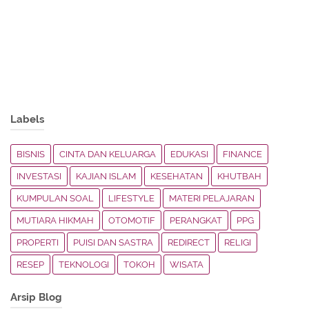
Labels
BISNIS
CINTA DAN KELUARGA
EDUKASI
FINANCE
INVESTASI
KAJIAN ISLAM
KESEHATAN
KHUTBAH
KUMPULAN SOAL
LIFESTYLE
MATERI PELAJARAN
MUTIARA HIKMAH
OTOMOTIF
PERANGKAT
PPG
PROPERTI
PUISI DAN SASTRA
REDIRECT
RELIGI
RESEP
TEKNOLOGI
TOKOH
WISATA
Arsip Blog