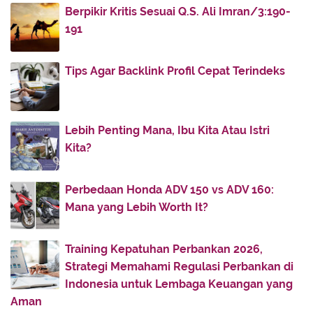
2011
(336)
►
Berpikir Kritis Sesuai Q.S. Ali Imran/3:190-
2010
(187)
▼
191
December
(51)
▼
Ketika Bidadari Turun ke Bumi
Tips Agar Backlink Profil Cepat Terindeks
Khalifah Umar dan Keadilan
Punggung...
Lebih Penting Mana, Ibu Kita Atau Istri
Aku Ingin Dicinta Seperti Sarah Mencintai Ibrahim
Kita?
Alibaba dan Qasim
Seputar Hukum Mengucapkan Selamat Natal
Perbedaan Honda ADV 150 vs ADV 160:
Perbedaan Pendapat tentang Mengucapkan
Mana yang Lebih Worth It?
Selamat Natal
Gurau dan Canda Rasulullah SAW
Training Kepatuhan Perbankan 2026,
AL-QAMAH DIBAKAR RASUL
Strategi Memahami Regulasi Perbankan di
ANAK KECIL YANG TAKUT API NERAKA
Indonesia untuk Lembaga Keuangan yang
Aman
WAHYU TERAKHIR KEPADA RASULULLAH SAW