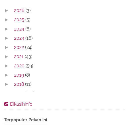
2026
(3)
►
2025
(5)
►
2024
(6)
►
2023
(16)
►
2022
(74)
►
2021
(43)
►
2020
(59)
►
2019
(8)
►
2018
(11)
►
2017
(142)
►
2016
(11)
►
Dikasihinfo
2013
(28)
►
Terpopuler Pekan Ini
2012
(86)
►