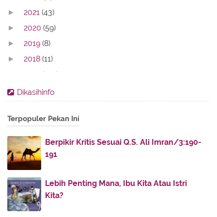
2021
(43)
►
2020
(59)
►
2019
(8)
►
2018
(11)
►
2017
(142)
►
2016
(11)
►
Dikasihinfo
2013
(28)
►
Terpopuler Pekan Ini
2012
(86)
►
2011
(336)
►
Berpikir Kritis Sesuai Q.S. Ali Imran/3:190-
2010
(187)
▼
191
December
(51)
▼
Ketika Bidadari Turun ke Bumi
Lebih Penting Mana, Ibu Kita Atau Istri
Khalifah Umar dan Keadilan
Kita?
Punggung...