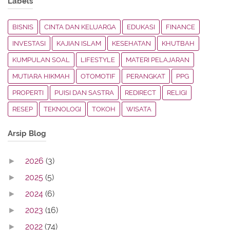
Labels
BISNIS
CINTA DAN KELUARGA
EDUKASI
FINANCE
INVESTASI
KAJIAN ISLAM
KESEHATAN
KHUTBAH
KUMPULAN SOAL
LIFESTYLE
MATERI PELAJARAN
MUTIARA HIKMAH
OTOMOTIF
PERANGKAT
PPG
PROPERTI
PUISI DAN SASTRA
REDIRECT
RELIGI
RESEP
TEKNOLOGI
TOKOH
WISATA
Arsip Blog
2026
(3)
►
2025
(5)
►
2024
(6)
►
2023
(16)
►
2022
(74)
►