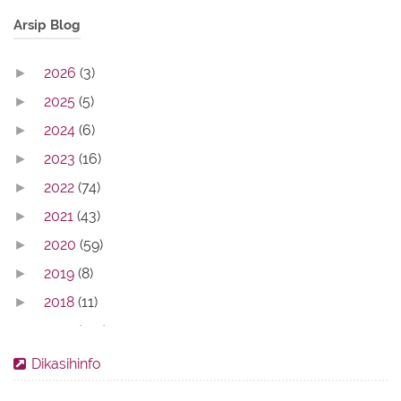
Arsip Blog
2026
(3)
►
2025
(5)
►
2024
(6)
►
2023
(16)
►
2022
(74)
►
2021
(43)
►
2020
(59)
►
2019
(8)
►
2018
(11)
►
2017
(142)
►
2016
(11)
►
Dikasihinfo
2013
(28)
►