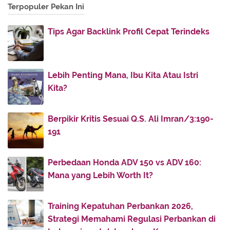
Terpopuler Pekan Ini
2012
(86)
►
2011
(336)
►
Tips Agar Backlink Profil Cepat Terindeks
2010
(187)
▼
December
(51)
▼
Ketika Bidadari Turun ke Bumi
Lebih Penting Mana, Ibu Kita Atau Istri
Khalifah Umar dan Keadilan
Kita?
Punggung...
Berpikir Kritis Sesuai Q.S. Ali Imran/3:190-
Aku Ingin Dicinta Seperti Sarah Mencintai Ibrahim
191
Alibaba dan Qasim
Seputar Hukum Mengucapkan Selamat Natal
Perbedaan Honda ADV 150 vs ADV 160:
Perbedaan Pendapat tentang Mengucapkan
Mana yang Lebih Worth It?
Selamat Natal
Gurau dan Canda Rasulullah SAW
Training Kepatuhan Perbankan 2026,
AL-QAMAH DIBAKAR RASUL
Strategi Memahami Regulasi Perbankan di