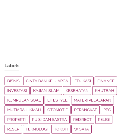
Labels
BISNIS
CINTA DAN KELUARGA
EDUKASI
FINANCE
INVESTASI
KAJIAN ISLAM
KESEHATAN
KHUTBAH
KUMPULAN SOAL
LIFESTYLE
MATERI PELAJARAN
MUTIARA HIKMAH
OTOMOTIF
PERANGKAT
PPG
PROPERTI
PUISI DAN SASTRA
REDIRECT
RELIGI
RESEP
TEKNOLOGI
TOKOH
WISATA