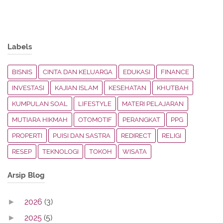
Labels
BISNIS
CINTA DAN KELUARGA
EDUKASI
FINANCE
INVESTASI
KAJIAN ISLAM
KESEHATAN
KHUTBAH
KUMPULAN SOAL
LIFESTYLE
MATERI PELAJARAN
MUTIARA HIKMAH
OTOMOTIF
PERANGKAT
PPG
PROPERTI
PUISI DAN SASTRA
REDIRECT
RELIGI
RESEP
TEKNOLOGI
TOKOH
WISATA
Arsip Blog
2026
(3)
►
2025
(5)
►