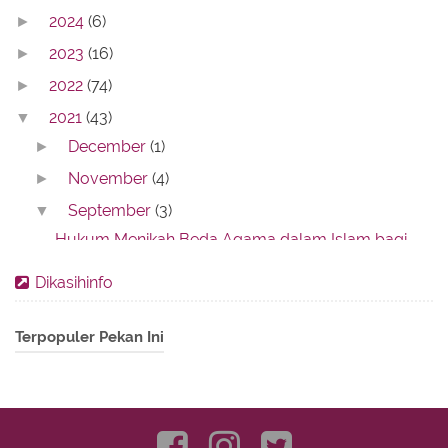
2024
(6)
►
2023
(16)
►
2022
(74)
►
2021
(43)
▼
December
(1)
►
November
(4)
►
September
(3)
▼
Hukum Menikah Beda Agama dalam Islam bagi
Perempuan
Dikasihinfo
Tugas Malaikat Munkar dan Nakir di Alam Kubur
Ketahui Doa Agar Cepat Dapat Pekerjaan
Terpopuler Pekan Ini
August
(1)
►
July
(2)
►
June
(4)
►