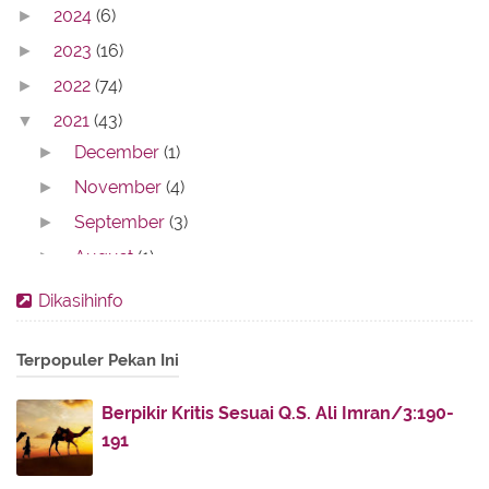
2024
(6)
►
2023
(16)
►
2022
(74)
►
2021
(43)
▼
December
(1)
►
November
(4)
►
September
(3)
►
August
(1)
►
July
(2)
►
Dikasihinfo
June
(4)
►
Terpopuler Pekan Ini
May
(10)
▼
Mau Belanja Bahan Bangunan Lebih Mudah? Ini
Berpikir Kritis Sesuai Q.S. Ali Imran/3:190-
Tips B...
191
Sebelum Beli Mobil Bekas Avanza, Perhatikan
Bebera...