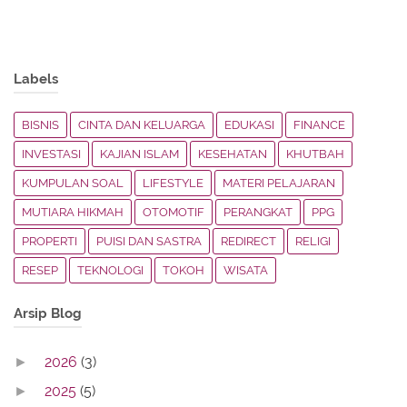
Labels
BISNIS
CINTA DAN KELUARGA
EDUKASI
FINANCE
INVESTASI
KAJIAN ISLAM
KESEHATAN
KHUTBAH
KUMPULAN SOAL
LIFESTYLE
MATERI PELAJARAN
MUTIARA HIKMAH
OTOMOTIF
PERANGKAT
PPG
PROPERTI
PUISI DAN SASTRA
REDIRECT
RELIGI
RESEP
TEKNOLOGI
TOKOH
WISATA
Arsip Blog
2026
(3)
►
2025
(5)
►