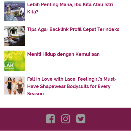
Lebih Penting Mana, Ibu Kita Atau Istri
Tips Menjalin Cinta Beda Usia Agar Tetap
Kita?
Langgeng
Olahraga untuk Mengecilkan Paha yang Efektif dan
B...
Tips Agar Backlink Profil Cepat Terindeks
AC LG New Hercules, Jawara AC Daya Listrik
Rendah
Resep Kolak Kolang Kaling
Meniti Hidup dengan Kemuliaan
Rekomendasi 5 Tempat Glamping Ciwidey dan
Sekitarn...
2 Resep Kolak Pacar Cina
Fall in Love with Lace: Feelingirl's Must-
Have Shapewear Bodysuits for Every
Bacaan Niat dan Tata Cara Sholat Tarawih
Season
Pengajuan Asuransi Kesehatan Melalui CekAja
April
(7)
►
March
(2)
►
February
(3)
►