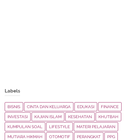
Labels
BISNIS
CINTA DAN KELUARGA
EDUKASI
FINANCE
INVESTASI
KAJIAN ISLAM
KESEHATAN
KHUTBAH
KUMPULAN SOAL
LIFESTYLE
MATERI PELAJARAN
MUTIARA HIKMAH
OTOMOTIF
PERANGKAT
PPG