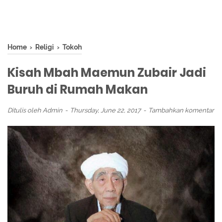
Home
›
Religi
›
Tokoh
Kisah Mbah Maemun Zubair Jadi
Buruh di Rumah Makan
Ditulis oleh
Admin
Thursday, June 22, 2017
Tambahkan komentar