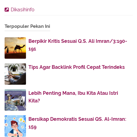
August
(14)
►
Dikasihinfo
July
(30)
►
Terpopuler Pekan Ini
June
(16)
▼
Etos Memberi dan Menerima
Berpikir Kritis Sesuai Q.S. Ali Imran/3:190-
Makna Silaturrahim dalam Sabda Nabi Muhammad
191
Khutbah Idul Fitri: Meneguhkan Islam Rahmatan lil ...
Momen Berbenah Diri Pasca-Ramadhan
Tips Agar Backlink Profil Cepat Terindeks
Teks Lengkap Khotbah Idul Fitri Quraish Shihab di ...
Anjuran Menikah di Bulan Syawal
Lebih Penting Mana, Ibu Kita Atau Istri
Kisah Ahli Sedekah Plus Birrul Walidain
Kita?
Kisah Pilu Nabi Muhammad dan Yatim Terlantar di
Ha...
Bersikap Demokratis Sesuai QS. Al-Imran:
Gus Mus: Selamat Idul Fitri
159
Kembali ke Fitrah Khalifah di Muka Bumi