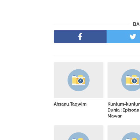
BA
Ahsanu Taqwim
Kuntum-kuntu
Dunia : Episod
Mawar