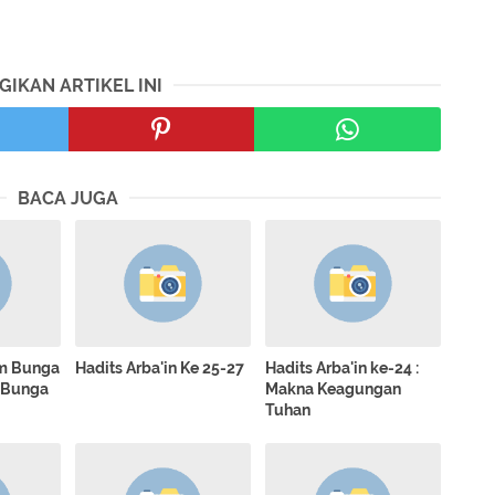
GIKAN ARTIKEL INI
BACA JUGA
►
►
►
m Bunga
Hadits Arba'in Ke 25-27
Hadits Arba'in ke-24 :
e Bunga
Makna Keagungan
►
Tuhan
►