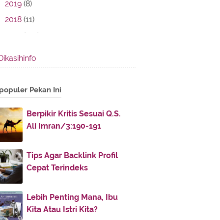
2019
(8)
2018
(11)
2017
(142)
August
(14)
►
Dikasihinfo
July
(30)
►
June
(16)
▼
populer Pekan Ini
Etos Memberi dan Menerima
Makna Silaturrahim dalam Sabda
Berpikir Kritis Sesuai Q.S.
Nabi Muhammad
Ali Imran/3:190-191
Khutbah Idul Fitri: Meneguhkan
Islam Rahmatan lil ...
Tips Agar Backlink Profil
Momen Berbenah Diri Pasca-
Cepat Terindeks
Ramadhan
Teks Lengkap Khotbah Idul Fitri
Lebih Penting Mana, Ibu
Quraish Shihab di ...
Kita Atau Istri Kita?
Anjuran Menikah di Bulan Syawal