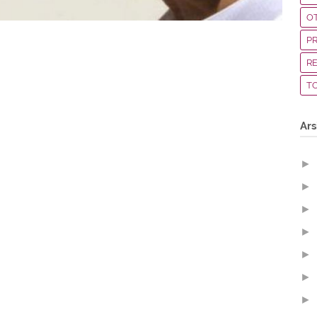
O
P
R
T
Ars
►
►
►
►
►
ri, mentari
►
►