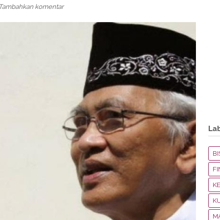
Tambahkan komentar
La
BI
F
K
K
M