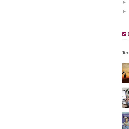
►
►
▼
Ter