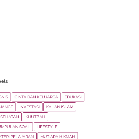
bels
SNIS
CINTA DAN KELUARGA
EDUKASI
INANCE
INVESTASI
KAJIAN ISLAM
ESEHATAN
KHUTBAH
UMPULAN SOAL
LIFESTYLE
ATERI PELAJARAN
MUTIARA HIKMAH