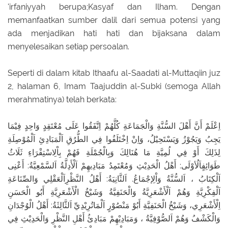
'irfaniyyah berupa;Kasyaf dan Ilham. Dengan
memanfaatkan sumber dalil dari semua potensi yang
ada menjadikan hati hati dan bijaksana dalam
menyelesaikan setiap persoalan.
Seperti di dalam kitab Ithaafu al-Saadati al-Muttaqiin juz
2, halaman 6, Imam Taajuddin al-Subki (semoga Allah
merahmatinya) telah berkata:
اِعْلَمْ أَنَّ أَهْلَ السُّنَّةِ وَالْجَمَاعَةِ كُلَّهُمْ اِتَّفَقُوا عَلَى مُعْتَقِدٍ وَاحِدٍ فِيْمَا
يَجِبُ وَيَجُوْزُ وَيَسْتَحِيْلُ، وَاِنْ اِخْتَلَفُوا فِي الطُّرُقِ اَلْمَبَادِئِ اَلْمُوْصِلَةِ
لِذَلِكَ أَوْ فِي لُمِيَّةِ مَا هُنَالِكَ وَبِالْجُمْلَةِ فَهُمْ بِاْلِاسْتِقْرَاءِ ثَلَاثُ
طَوَائِفٍاَلُأوْلَى: أَهْلُ الْحَدِيْثِ وَمُعْتَمِدُ مَبَادِيهِمْ اَلْأَدِلَّةُ اَلسَّمْعِيَّةُ: أَعْنِى
اَلْكِتَابُ ، اَلسُّنَّةُ وَاْلِإجْمَاعُ. اَلثَّانِيَةُ: أَهْلُ النَّظْرِاَلْعَقْلِي وَالصِّنَاعَةِ
اَلْفِكْرِيَّةِ وَهُمْ اَلْأَشْعَرِيَّةُ وَالْحَنَفِيَّةُ وَشَيْخُ الْأَشْعَرِيَّةِ أَبُو الْحَسَنِ
اِلْأَشْعَرِي، وَشَيْخُ الْحَنَفِيَّةِ أَبُوْ مَنْصُوْرٍ اَلْمَاتُرِيْدِيِّ اَلثَّالِثَةُ: أَهْلُ الْوُجْدَانِ
وَالْكَشْفُ وَهُمْ اَلصُّوْفِيَّةُ ، وَمَبَادِيْهِمْ مَبَادِئُ أَهْلِ النَّظْرِ وَالْحَدِيْثِ فِي