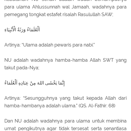
para ulama Ahlussunnah wal Jamaah, wadahnya para
pemegang tongkat estafet risalah Rasulullah SAW;
اَلْعُلَمَاءُ وَرَثَةُ الْأَنْبِيَاءِ
Artinya: “Ulama adalah pewaris para nabi.”
NU adalah wadahnya hamba-hamba Allah SWT yang
takut pada-Nya;
إِنَّمَا يَخْشَى اللهَ مِنْ عِبَادِهِ اَلْعُلَمَاءُ
Artinya: “Sesungguhnya yang takut kepada Allah dari
hamba-hambanya adalah ulama.” (QS. Al-Fathir: 68)
Dan NU adalah wadahnya para ulama untuk membina
umat pengikutnya agar tidak tersesat serta senantiasa