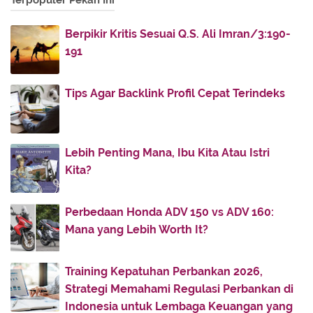
Terpopuler Pekan Ini
June
(16)
▼
Etos Memberi dan Menerima
Berpikir Kritis Sesuai Q.S. Ali Imran/3:190-
Makna Silaturrahim dalam Sabda Nabi Muhammad
191
Khutbah Idul Fitri: Meneguhkan Islam Rahmatan lil ...
Momen Berbenah Diri Pasca-Ramadhan
Tips Agar Backlink Profil Cepat Terindeks
Teks Lengkap Khotbah Idul Fitri Quraish Shihab di ...
Anjuran Menikah di Bulan Syawal
Lebih Penting Mana, Ibu Kita Atau Istri
Kisah Ahli Sedekah Plus Birrul Walidain
Kita?
Kisah Pilu Nabi Muhammad dan Yatim Terlantar di
Ha...
Perbedaan Honda ADV 150 vs ADV 160:
Gus Mus: Selamat Idul Fitri
Mana yang Lebih Worth It?
Kembali ke Fitrah Khalifah di Muka Bumi
Tips Rasulullah untuk Melunakkan Hati yang Keras
Training Kepatuhan Perbankan 2026,
Kisah Mbah Maemun Zubair Jadi Buruh di Rumah
Strategi Memahami Regulasi Perbankan di
Makan
Indonesia untuk Lembaga Keuangan yang