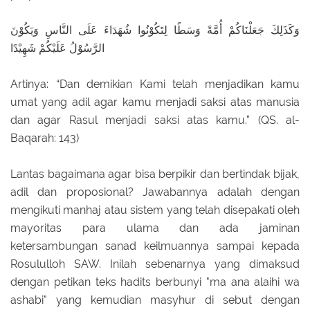
وَكَذَلِكَ جَعَلْنَاكُمْ أُمَّةً وَسَطًا لِتَكُوْنُوا شُهَدَاءَ عَلَى النَّاسِ وَيَكُوْنَ
الرَّسُوْلُ عَلَيْكُمْ شَهِيْدًا
Artinya: “Dan demikian Kami telah menjadikan kamu
umat yang adil agar kamu menjadi saksi atas manusia
dan agar Rasul menjadi saksi atas kamu.” (QS. al-
Baqarah: 143)
Lantas bagaimana agar bisa berpikir dan bertindak bijak,
adil dan proposional? Jawabannya adalah dengan
mengikuti manhaj atau sistem yang telah disepakati oleh
mayoritas para ulama dan ada jaminan
ketersambungan sanad keilmuannya sampai kepada
Rosululloh SAW. Inilah sebenarnya yang dimaksud
dengan petikan teks hadits berbunyi "ma ana alaihi wa
ashabi" yang kemudian masyhur di sebut dengan