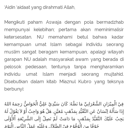
‘Aidin ‘aidaat yang dirahmati Allah,
Mengikuti paham Aswaja dengan pola bermadzhab
mempunyai kelebihan; pertama akan meminimalisir
ketersesatan. NU memahami betul bahwa kadar
kemampuan umat Islam sebagai individu seorang
muslim sangat beragam kemampuan, apalagi wilayah
garapan NU adalah masyarakat awam yang berada di
pelosok pedesaan, tentunya tanpa mengharamkan
individu umat Islam menjadi seorang mujtahid.
Disebutkan dalam kitab Miaznul Kubro yang teksnya
berbunyi:
فِيْ الْمِيْزَانِ الشَّعْرَانِيِّ مَا نَصُّهُ: كَانَ سَيِّدِيْ عَلِيٌّ الْخَوَاصُّ رَحِمَهُ اللهُ
إِذَا سَأَلَهُ اِنْسَانٌ عَنِ التَّقْيُّدِ بِمَذْهَبٍ مُعَيَّنٍ. هَلْ هُوَ وَاجِبٌ أَوْ لاَ يَقُوْلُ لَهُ
يَجِبُ عَلَيْكَ التَّقَيُّدُ بِمَذْهَبٍ مَا دَامَتْ لَمْ تَصِلْ إِلَى الشَّرِيْعَةِ اْلأُوْلَى
خَوْفًا مِنَ الْوُقُوْعِ فِيْ الضَّلاَلِ وَعَلَيْهِ عَمَلُ النَّاسِ الْيَوْمَ