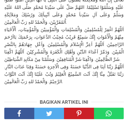
عَلَيْهِ وَسَلِّمُوْا تَسْلِيْمًا. اللهُمَّ صَلِّ عَلَى سَيِّدِنَا مُحَمَّدٍ صَلَّى اللهُ عَلَيْهِ
وَسَلِّمْ وَعَلَى آلِ سَيِّدِناَ مُحَمَّدٍ وَعَلَى اَنْبِيآئِكَ وَرُسُلِكَ وَمَلآئِكَةِ
اْلمُقَرَّبِيْنَ، وَالْحَمْدُ للهِ رَبِّ الْعَالَمِيْنَ.
اَللّهُمَّ اغْفِرْ لِلْمُسْلِمِيْنَ وَالْمُسْلِمَاتِ وَالْمُؤْمِنِيْنَ وَالْمُؤْمِنَاتِ، اَلْأَحْيَاءِ
مِنْهُمْ وَالْأَمْوَاتِ إِنَّكَ سَمِيْعٌ قَرِيْبٌ مُجِيْبُ الدَّعَوَاتِ، بِرَحْمَتِكَ يَااَرْحَمَ
الرَّاحِمِيْنَ. اَللّهُمَّ اَعِزِّ الْإِسْلاَمَ وَالْمُسْلِمِيْنَ. وَاَعْلِ جِهَادَهُمْ بِالنَّصْرِ
الْمُبِيْنَ. وَدَمِّرْ اَعْدَاءَ الدِّيْنِ وَاَهْلِكِ الْكَفَرَةَ وَالْمُشْرِكِيْنَ. اَللّهُمَّ اكْفِنَا
شَرَّ الظَّالِمِيْنَ. وَاكْفِنَا شَرَّ الْمُنَافِقِيْنَ. وَسَلِّمْنَا مِنْ مَكَايِدِ الشَّيَاطِيْنَ.
اَللّهُمَّ رَبَّنَا آتِنَا فِى الدُّنْيَا حَسَنَةً وَفِى الْآخِرَةِ حَسَنَةً وَقِنَا عَذَابَ النَّارِ.
رَبَّنَا تَقَبَّلْ مِنَّا إِنَّكَ اَنْتَ السَّمِيْعُ الْعَلِيْمُ وَتُبْ عَلَيْنَا إِنَّكَ اَنْتَ التَّوَّابُ
الرَّحِيْمُ. وَالْحَمْدُ للهِ رَبِّ الْعَالَمِيْنَ.
BAGIKAN ARTIKEL INI