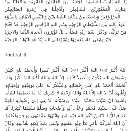
يَا الله يَارَبَّ الْعَالَمِيْنَ. اِجْعَلْنَا مِنَ الْعَائِدِيْنَ الْفَائِزِيْنَ وَاجْعَلْنَا مِنْ
عِبَادِكَ الْمَغْفُوْرِيْنَ السَّالِمِيْنَ وَاَدْخِلْنَا فِى زُمْرَةِ الصَّالِحِيْنَ
الْمَرْزُوْقِيْنَ وَبَاعِدْنَا مِنْ مَكَايِدِ الشَّيَاطِيْنَ وَالنَّفْسِ الْاَمَّارَةِ بِالسُّوْءِ.
اَعُوْذُ بِاللهِ مِنَ الشَّيْطَانِ الرَّجِيْمِ بِسْمِ اللهِ الرَّحْمنِ الرَّحِيْمِ. قَدْ اَفْلَحَ
مَنْ تَزَكَّى وَذَكَرَ اسْمَ رَبِّهِ فَصَلَّى. بَلْ تُؤْثِرُوْنَ الْحَيَاةَ الدُّنْيَا وَالآخِرَةُ
خَيْرٌ وَاَبْقَى. فَاسْتَغْفِرُوْا وَتُوْبُوْا اِلَى اللهِ إِنَّهُ هُوَ التَّوَّابُ الرَّحِيْمُ.
Khutbah II
اللهُ أَكْبَرُ (3×) اللهُ أَكْبَرُ (4×) اللهُ أَكْبَرُ كبيرا وَاْلحَمْدُ للهِ كَثِيْرًا
وَسُبْحَانَ الله بُكْرَةً وَ أَصِيْلاً لاَ اِلَهَ إِلاَّ اللهُ وَاللهُ أَكْبَرُ اللهُ أَكْبَرُ وَللهِ
اْلحَمْدُ. اْلحَمْدُ للهِ عَلىَ إِحْسَانِهِ وَالشُّكْرُ لَهُ عَلىَ تَوْفِيْقِهِ وَاِمْتِنَانِهِ.
وَأَشْهَدُ أَنْ لاَ اِلَهَ إِلاَّ اللهُ وَاللهُ وَحْدَهُ لاَ شَرِيْكَ لَهُ لَهُ تَعْظِيْمًا لِشَأْنِهِ
وَاَشْهَدُ اَنَّ سَيِّدَنَا مُحَمَّدًا عَبْدُهُ وَرَسُوْلُهُ الدَّاعِى اِلىَ رِضْوَانِهِ اللهُمَّ
صَلِّ عَلَى سَيِّدِنَا مُحَمَّدٍ وَعَلَى اَلِهِ وَاَصْحَابِهِ وَسَلِّمْ تَسْلِيْمًا كَثِيْرًا. اَمَّا
بَعْدُ فَياَ اَيُّهَا النَّاسُ اِتَّقُوااللهَ فِيْمَا اَمَرَ وَانْتَهُوْا عَمَّا نَهَى وَزَجَرَ.وَاعْلَمُوْا
اَنَّ اللهّ أَمَرَكُمْ بِاَمْرٍ بَدَأَ فِيْهِ بِنَفْسِهِ وَثَـنَى بِمَلآ ئِكَتِهِ بِقُدْسِهِ وَقَالَ
تَعاَلَى إِنَّ اللهَ وَمَلآئِكَتَهُ يُصَلُّوْنَ عَلىَ النَّبِى يآ اَيُّهَا الَّذِيْنَ آمَنُوْا صَلُّوْا