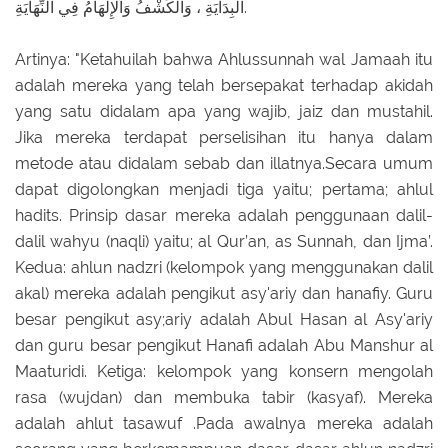
الْبِدَايَةِ ، وَالْكَشْفُ وَالْإِلْهَامُ فِي النِّهَايَةِ.
Artinya: "Ketahuilah bahwa Ahlussunnah wal Jamaah itu
adalah mereka yang telah bersepakat terhadap akidah
yang satu didalam apa yang wajib, jaiz dan mustahil.
Jika mereka terdapat perselisihan itu hanya dalam
metode atau didalam sebab dan illatnya.Secara umum
dapat digolongkan menjadi tiga yaitu; pertama; ahlul
hadits. Prinsip dasar mereka adalah penggunaan dalil-
dalil wahyu (naqli) yaitu; al Qur’an, as Sunnah, dan Ijma’.
Kedua: ahlun nadzri (kelompok yang menggunakan dalil
akal) mereka adalah pengikut asy'ariy dan hanafiy. Guru
besar pengikut asy;ariy adalah Abul Hasan al Asy'ariy
dan guru besar pengikut Hanafi adalah Abu Manshur al
Maaturidi. Ketiga: kelompok yang konsern mengolah
rasa (wujdan) dan membuka tabir (kasyaf). Mereka
adalah ahlut tasawuf .Pada awalnya mereka adalah