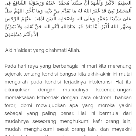
اْلعَظِيْمُ اْلأَكْبَرُ وَأَشْهَدٌ أَنَّ سَيِّدَناَ مُحَمَّدًا عَبْدُهُ وَرَسُوْلُهُ الشَّافِعُ فِى
اْلمَحْشَرْ نَبِيَّ قَدْ غَفَرَ اللهُ لَهُ مَا تَقَدَّمَ مِنْ ذَنْبِهِ وَمَا تَأَخَّرَ. اللهُمَّ صَلِّ
عَلىَ سَيِّدِنَا مُحَمَّدٍ وَعَلَى اَلِهِ وَاَصْحَابِهِ الَّذِيْنَ اَذْهَبَ عَنْهُمُ الرِّجْسَ
وَطَهَّر. اللهُ أَكْبَرُ. اَمَّا بَعْدُ. فَيَا عِبَادَاللهِ اِتَّقُوااللهَ حَقَّ تُقَاتِهِ وَلاَ تَمُوْتُنَّ
اِلاَّ وَاَنْتُمْ مُسْلِمُوْنَ
‘Aidin ‘aidaat yang dirahmati Allah.
Pada hari raya yang berbahagia ini mari kita merenung
sejenak tentang kondisi bangsa kita akhir-akhir ini mulai
mengarah pada kondisi terjadinya intoleransi. Hal itu
ditunjukkan dengan munculnya kecenderungan
memaksakan kehendak dengan cara ekstrem, bahkan
teror, demi mewujudkan apa yang mereka yakini
sebagai yang paling benar. Hal ini bermula dari
mudahnya seseorang menghukumi kafir orang lain,
mudah menghukumi sesat orang lain, dan meyakini