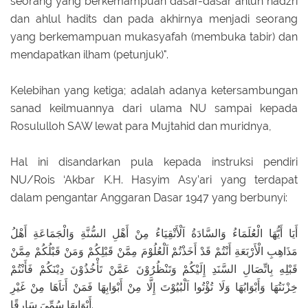
seorang yang berkemampuan dasar-dasar ahlun nadzri
dan ahlul hadits dan pada akhirnya menjadi seorang
yang berkemampuan mukasyafah (membuka tabir) dan
mendapatkan ilham (petunjuk)".
Kelebihan yang ketiga; adalah adanya ketersambungan
sanad keilmuannya dari ulama NU sampai kepada
Rosululloh SAW lewat para Mujtahid dan muridnya,
Hal ini disandarkan pula kepada instruksi pendiri
NU/Rois ‘Akbar K.H. Hasyim Asy’ari yang terdapat
dalam pengantar Anggaran Dasar 1947 yang berbunyi:
أَيَا أَيُّهَا الْعُلَمَاءُ وَالسَّادَةُ اَلْأَتْقِيَاءُ مِنْ أَهْلِ السُّنَّةِ وَالْجَمَاعَةِ أَهْلُ
مَذَاهِبِ الْأَرْبَعَةِ أَنْتُمْ قَدْ أَخَذْتُمْ اَلْعُلُوْمَ مِمَّنْ قَبْلِكُمْ وَمَنْ قَبْلُكُمْ مِمَّنْ
قَبْلِهِ بِاتِّصَالِ السَّنَدِ إِلَيْكُمْ وَتَنْظُرُوْنَ عَمَّنْ تَأْخُذُوْنَ دِيْنَكُمْ فَأَنْتُمْ
خِزْنَتُهَا وَأَبْوَابُهَا وَلَا تُؤْتُوا اَلْبُيُوْتَ إِلَّا مِنْ أَبْوَابِهَا فَمَنْ أَتاَهَا مِنْ غَيْرِ
أَبْوَابِهَا سُمِّيَ سَارِقًا.