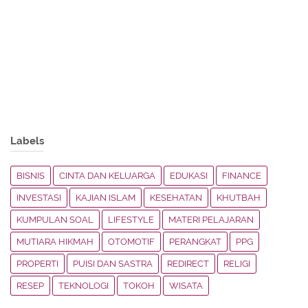
Labels
BISNIS
CINTA DAN KELUARGA
EDUKASI
FINANCE
INVESTASI
KAJIAN ISLAM
KESEHATAN
KHUTBAH
KUMPULAN SOAL
LIFESTYLE
MATERI PELAJARAN
MUTIARA HIKMAH
OTOMOTIF
PERANGKAT
PPG
PROPERTI
PUISI DAN SASTRA
REDIRECT
RELIGI
RESEP
TEKNOLOGI
TOKOH
WISATA