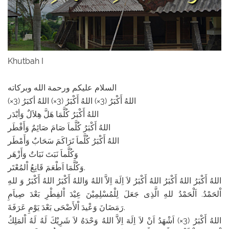
Khutbah I
السلام عليكم ورحمة الله وبركاته
اللهُ أَكْبَرُ (3×) اللهُ أَكْبَرُ (3×) اللهُ أكبَرُ (3×)
اللهُ أَكْبَرُ كُلَّمَا هَلَّ هِلاَلٌ وَأبْدَر
اللهُ أَكْبَرُ كُلَّماَ صَامَ صَائِمٌ وَأَفْطَر
اللهُ أَكْبَرُ كُلَّماَ تَرَاكَمَ سَحَابٌ وَأَمْطَر
وَكُلَّماَ نَبَتَ نَبَاتٌ وَأَزْهَر
وَكُلَّمَا اَطْعَمَ قَانِعُ اْلمُعْتَر.
اللهُ أَكْبَرُ اللهُ أَكْبَرُ اللهُ أَكْبَرُ لاَ اِلَهَ اِلاَّ اللهُ وَاللهُ أَكْبَرُ اللهُ أَكْبَرُ وَ للهِ
اْلحَمْدُ. اَلْحَمْدُ للهِ الَّذِى جَعَلَ لِلْمُسْلِمِيْنَ عِيْدَ اْلفِطْرِ بَعْدَ صِياَمِ
رَمَضَانَ وَعْيدَ اْلأَضْحَى بَعْدَ يَوْمِ عَرَفَةَ.
اللهُ أَكْبَرُ (3×) اَشْهَدُ اَنْ لاَ اِلَهَ اِلاَّ اللهُ وَحْدَهُ لاَ شَرِيْكَ لَهُ لَهُ اْلمَلِكُ