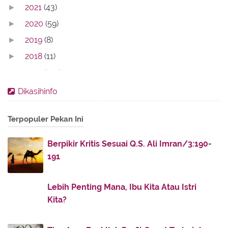
2021
(43)
►
2020
(59)
►
2019
(8)
►
2018
(11)
►
2017
(142)
▼
August
(14)
►
Dikasihinfo
July
(30)
►
Terpopuler Pekan Ini
June
(16)
▼
Etos Memberi dan Menerima
Berpikir Kritis Sesuai Q.S. Ali Imran/3:190-
Makna Silaturrahim dalam Sabda Nabi Muhammad
191
Khutbah Idul Fitri: Meneguhkan Islam Rahmatan lil ...
Momen Berbenah Diri Pasca-Ramadhan
Lebih Penting Mana, Ibu Kita Atau Istri
Teks Lengkap Khotbah Idul Fitri Quraish Shihab di ...
Kita?
Anjuran Menikah di Bulan Syawal