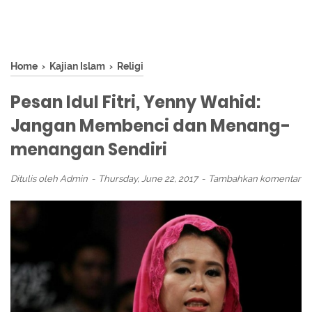
Home
›
Kajian Islam
›
Religi
Pesan Idul Fitri, Yenny Wahid:
Jangan Membenci dan Menang-
menangan Sendiri
Ditulis oleh
Admin
Thursday, June 22, 2017
Tambahkan komentar