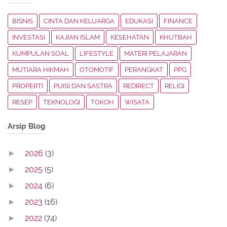
BISNIS
CINTA DAN KELUARGA
EDUKASI
FINANCE
INVESTASI
KAJIAN ISLAM
KESEHATAN
KHUTBAH
KUMPULAN SOAL
LIFESTYLE
MATERI PELAJARAN
MUTIARA HIKMAH
OTOMOTIF
PERANGKAT
PPG
PROPERTI
PUISI DAN SASTRA
REDIRECT
RELIGI
RESEP
TEKNOLOGI
TOKOH
WISATA
Arsip Blog
2026
(3)
►
2025
(5)
►
2024
(6)
►
2023
(16)
►
2022
(74)
►