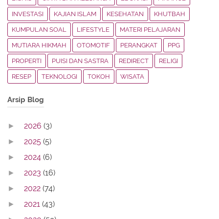
INVESTASI
KAJIAN ISLAM
KESEHATAN
KHUTBAH
KUMPULAN SOAL
LIFESTYLE
MATERI PELAJARAN
MUTIARA HIKMAH
OTOMOTIF
PERANGKAT
PPG
PROPERTI
PUISI DAN SASTRA
REDIRECT
RELIGI
RESEP
TEKNOLOGI
TOKOH
WISATA
Arsip Blog
2026
(3)
►
2025
(5)
►
2024
(6)
►
2023
(16)
►
2022
(74)
►
2021
(43)
►