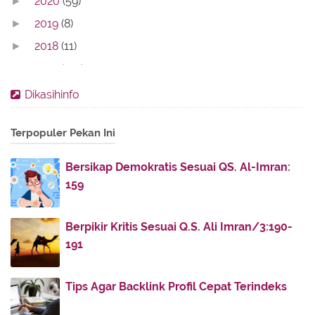
2020
(59)
►
2019
(8)
►
2018
(11)
►
2017
(142)
►
2016
(11)
►
Dikasihinfo
2013
(28)
►
Terpopuler Pekan Ini
2012
(86)
►
2011
(336)
▼
Bersikap Demokratis Sesuai QS. Al-Imran:
November
(32)
►
159
October
(4)
►
July
(51)
►
Berpikir Kritis Sesuai Q.S. Ali Imran/3:190-
191
June
(38)
►
May
(30)
▼
Tips Agar Backlink Profil Cepat Terindeks
Kisah Islami
Misi Kemanusiaan Agung Itu Bernama Pernikahan