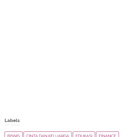
Labels
BISNIS
CINTA DAN KELUARGA
EDUKASI
FINANCE