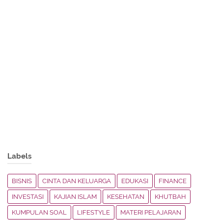
Labels
BISNIS
CINTA DAN KELUARGA
EDUKASI
FINANCE
INVESTASI
KAJIAN ISLAM
KESEHATAN
KHUTBAH
KUMPULAN SOAL
LIFESTYLE
MATERI PELAJARAN