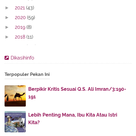
2021
(43)
►
2020
(59)
►
2019
(8)
►
2018
(11)
►
2017
(142)
►
2016
(11)
►
Dikasihinfo
2013
(28)
►
Terpopuler Pekan Ini
2012
(86)
►
2011
(336)
▼
Berpikir Kritis Sesuai Q.S. Ali Imran/3:190-
November
(32)
►
191
October
(4)
►
July
(51)
►
Lebih Penting Mana, Ibu Kita Atau Istri
Kita?
June
(38)
►
May
(30)
▼