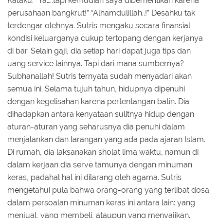
Kataku. “Ya…..tapi kemudian saya diberhentikan karena
perusahaan bangkrut!” “Alhamdulillah..!” Desahku tak
terdengar olehnya. Sutris mengaku secara finansial
kondisi keluarganya cukup tertopang dengan kerjanya
di bar. Selain gaji, dia setiap hari dapat juga tips dan
uang service lainnya. Tapi dari mana sumbernya?
Subhanallah! Sutris ternyata sudah menyadari akan
semua ini. Selama tujuh tahun, hidupnya dipenuhi
dengan kegelisahan karena pertentangan batin. Dia
dihadapkan antara kenyataan sulitnya hidup dengan
aturan-aturan yang seharusnya dia penuhi dalam
menjalankan dan larangan yang ada pada ajaran Islam.
Di rumah, dia laksanakan sholat lima waktu, namun di
dalam kerjaan dia serve tamunya dengan minuman
keras, padahal hal ini dilarang oleh agama. Sutris
mengetahui pula bahwa orang-orang yang terlibat dosa
dalam persoalan minuman keras ini antara lain: yang
menjual, yang membeli, ataupun yang menyajikan.