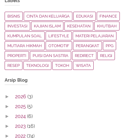
Labels
BISNIS
CINTA DAN KELUARGA
EDUKASI
FINANCE
INVESTASI
KAJIAN ISLAM
KESEHATAN
KHUTBAH
KUMPULAN SOAL
LIFESTYLE
MATERI PELAJARAN
MUTIARA HIKMAH
OTOMOTIF
PERANGKAT
PPG
PROPERTI
PUISI DAN SASTRA
REDIRECT
RELIGI
RESEP
TEKNOLOGI
TOKOH
WISATA
Arsip Blog
2026
(3)
►
2025
(5)
►
2024
(6)
►
2023
(16)
►
2022
(74)
►