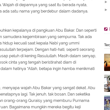
►
a. Wajah di depannya yang saat itu berada nyata,
►
ya ada satu nama yang berdebur dalam dadanya.
►
►
kan kepalanya di pangkuan Abu Bakar. Dan seperti
►
lam samudera kegembiraan yang sempurna. Tak ada
►
hidup kecuali saat kepala Nabi yang ummi
Ter
▼
ulullah terpejam. Dengan hati-hati, seperti seorang
usap peluh di kening Rasulullah. Masih dalam senyap,
ok cinta yang tengah beristirahat diam di
alam hatinya “Allah, betapa ingin hamba menikmati
u, menyapa wajah Abu Bakar yang sangat dekat. Abu
natapnya lagi. Tak jenuh, tak bosan. Dan seketika
kuan orang-orang Quraisy yang memburu Purnama
uan. Bagaimana mungkin mereka begitu keji