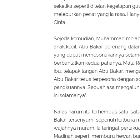
seketika seperti ditelan kegelapan gu
meleburkan penat yang ia rasa. Han
Cinta.
Sejeda kemudian, Muhammad melabuh
anak kecil, Abu Bakar berenang da
yang dapat memesonakannya selama 
berbantalkan kedua pahanya. Mata Ras
ibu, telapak tangan Abu Bakar, meng
Abu Bakar terus terpesona dengan sos
pangkuannya. Sebuah asa mengalun d
ini selamanya”.
Nafas harum itu terhembus satu-sat
Bakar tersenyum, sepenuh kalbu ia me
wajahnya muram. Ia teringat perla
Madinah seperti memburu hewan bur