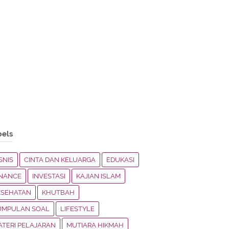
bels
SNIS
CINTA DAN KELUARGA
EDUKASI
INANCE
INVESTASI
KAJIAN ISLAM
ESEHATAN
KHUTBAH
UMPULAN SOAL
LIFESTYLE
ATERI PELAJARAN
MUTIARA HIKMAH