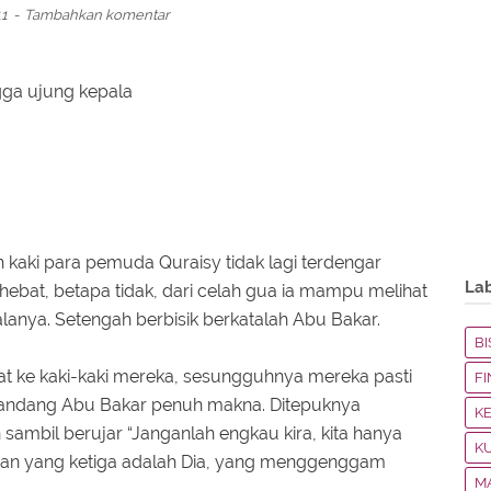
11
Tambahkan komentar
gga ujung kepala
 kaki para pemuda Quraisy tidak lagi terdengar
La
hebat, betapa tidak, dari celah gua ia mampu melihat
lanya. Setengah berbisik berkatalah Abu Bakar.
BI
hat ke kaki-kaki mereka, sesungguhnya mereka pasti
F
emandang Abu Bakar penuh makna. Ditepuknya
K
sambil berujar “Janganlah engkau kira, kita hanya
K
 dan yang ketiga adalah Dia, yang menggenggam
M