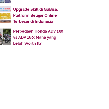
February
(50)
►
January
(49)
▼
Upgrade Skill di QuBisa,
Platform Belajar Online
Di Atas Sajadah Cinta
Terbesar di Indonesia
Syi'ir Tanpo Waton
Perbedaan Honda ADV 150
Kafir Mengkafirkan?
vs ADV 160: Mana yang
Hari Bumi Diperintahkan Hancur
Lebih Worth It?
Cintamu Abadi, Wahai Khubaib!
Cinta Abu Bakar untuk Al-Musthafa
Hari Anda Adalah Hari Ini
Cinta Palsu, Do’a Tak Terijabah
Ceriakan Hati dan Wajah Kita Setiap
Hari
Inspirasi
Guru Sejati
Create Successfully