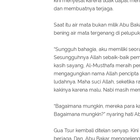
kini menyesal karena tidak dapat me
dan membuatnya terjaga.
Saat itu air mata bukan milik Abu Ba
bening air mata tergenang di pelupu
“Sungguh bahagia, aku memiliki seor
Sesungguhnya Allah sebaik-baik pe
kasih sayang, Al-Musthafa meraih per
mengagungkan nama Allah pencipta s
ludahnya. Maha suci Allah, seketika ra
kakinya karena malu. Nabi masih m
“Bagaimana mungkin, mereka para kaf
Bagaimana mungkin?” nyaring hati A
Gua Tsur kembali ditelan senyap. Kini
berjaga. Dan, Abu Bakar menggeleng