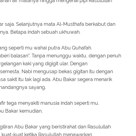
nahan air matanya hingga mengenai pipi Rasulullah
kar saja. Selanjutnya mata Al-Musthafa berkabut dan
knya. Betapa indah sebuah ukhuwah.
ang seperti mu wahai putra Abu Quhafah.
mberi balasan”. Tanpa menunggu waktu, dengan penuh
gelangan kaki yang digigit ular. Dengan
emesta, Nabi mengusap bekas gigitan itu dengan
sa sakit itu tak lagi ada. Abu Bakar segera menarik
emandangnya sayang.
ir tega menyakiti manusia indah seperti mu.
bu Bakar kemudian.
 giliran Abu Bakar yang beristirahat dan Rasulullah
 kuat-kuat ketika Rasulullah menawarkan