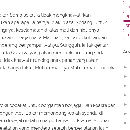
O
ar. Sama sekali ia tidak mengkhawatirkan
P
an apa-apa, ia hanya lelaki biasa. Sedang, untuk
R
pingnya, keselamatan di atas mati dan hidupnya.
T
nerang. Bagaimana Madinah jika harus kehilangan
derang penyampai wahyu. Sungguh, ia tak gentar
Ars
uda Quraisy, yang akan merobek lambung serta
tidak khawatir runcing anak panah yang akan
►
a. Ia hanya takut, Muhammad, ya Muhammad.. mereka
►
►
►
►
ka sepakat untuk bergantian berjaga. Dan keakraban
ongan. Abu Bakar memandang wajah syahdu di
►
n di wajah indah itu ia perhatikan seksama. Aduhai
►
Kelelahan yang mendera setelah berperjalanan jauh,