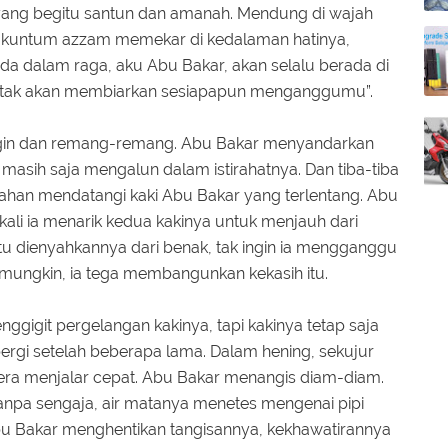
ang begitu santun dan amanah. Mendung di wajah
h kuntum azzam memekar di kedalaman hatinya,
da dalam raga, aku Abu Bakar, akan selalu berada di
tak akan membiarkan sesiapapun menganggumu”.
dingin dan remang-remang. Abu Bakar menyandarkan
 masih saja mengalun dalam istirahatnya. Dan tiba-tiba
lahan mendatangi kaki Abu Bakar yang terlentang. Abu
ali ia menarik kedua kakinya untuk menjauh dari
itu dienyahkannya dari benak, tak ingin ia mengganggu
mungkin, ia tega membangunkan kekasih itu.
enggigit pergelangan kakinya, tapi kakinya tetap saja
 pergi setelah beberapa lama. Dalam hening, sekujur
gera menjalar cepat. Abu Bakar menangis diam-diam.
. Tanpa sengaja, air matanya menetes mengenai pipi
bu Bakar menghentikan tangisannya, kekhawatirannya