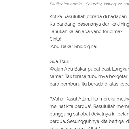
Ditulis oleh
Admin
Saturday, January 22, 20
Ketika Rasulullah berada di hadapan,
Ku pandangi pesonanya dari kaki hin
Tahukah kalian apa yang terjelma?
Cinta!
(Abu Bakar Shiddiq r.a)
Gua Tsur.
Wajah Abu Bakar pucat pasi. Langkah
samar. Tak terasa tubuhnya bergetar 
para pemburu itu berada di atas kepa
“Wahai Rasul Allah, jika mereka meli
melihat kita berdua”. Rasulullah m
punggung sahabat dekatnya ini pelan 
berdua. Sesungguhnya kita bertiga,
kekuasaan maha, Allah”.