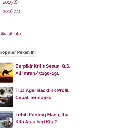
2019
(8)
2018
(11)
2017
(142)
2016
(11)
Dikasihinfo
2013
(28)
2012
(86)
populer Pekan Ini
2011
(336)
November
(32)
►
Berpikir Kritis Sesuai Q.S.
Ali Imran/3:190-191
October
(4)
►
July
(51)
►
Tips Agar Backlink Profil
June
(38)
►
Cepat Terindeks
May
(30)
►
April
(30)
►
Lebih Penting Mana, Ibu
March
(52)
►
Kita Atau Istri Kita?