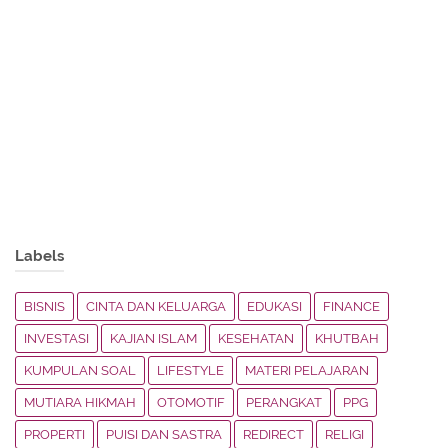
Labels
BISNIS
CINTA DAN KELUARGA
EDUKASI
FINANCE
INVESTASI
KAJIAN ISLAM
KESEHATAN
KHUTBAH
KUMPULAN SOAL
LIFESTYLE
MATERI PELAJARAN
MUTIARA HIKMAH
OTOMOTIF
PERANGKAT
PPG
PROPERTI
PUISI DAN SASTRA
REDIRECT
RELIGI