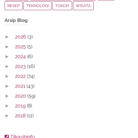
RESEP
TEKNOLOGI
TOKOH
WISATA
Arsip Blog
2026
(3)
►
2025
(5)
►
2024
(6)
►
2023
(16)
►
2022
(74)
►
2021
(43)
►
2020
(59)
►
2019
(8)
►
2018
(11)
►
2017
(142)
►
2016
(11)
►
Dikasihinfo