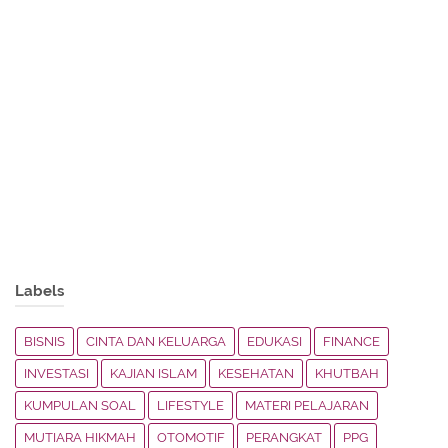
Labels
BISNIS
CINTA DAN KELUARGA
EDUKASI
FINANCE
INVESTASI
KAJIAN ISLAM
KESEHATAN
KHUTBAH
KUMPULAN SOAL
LIFESTYLE
MATERI PELAJARAN
MUTIARA HIKMAH
OTOMOTIF
PERANGKAT
PPG