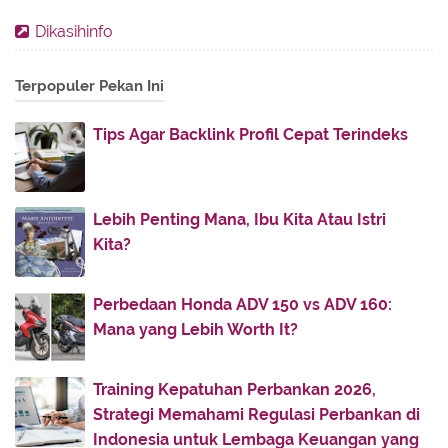
2016
(11)
►
Dikasihinfo
2013
(28)
►
Terpopuler Pekan Ini
2012
(86)
►
2011
(336)
▼
Tips Agar Backlink Profil Cepat Terindeks
November
(32)
►
October
(4)
►
July
(51)
►
Lebih Penting Mana, Ibu Kita Atau Istri
Kita?
June
(38)
►
May
(30)
►
Perbedaan Honda ADV 150 vs ADV 160:
April
(30)
►
Mana yang Lebih Worth It?
March
(52)
►
February
(50)
►
Training Kepatuhan Perbankan 2026,
January
(49)
▼
Strategi Memahami Regulasi Perbankan di
Di Atas Sajadah Cinta
Indonesia untuk Lembaga Keuangan yang