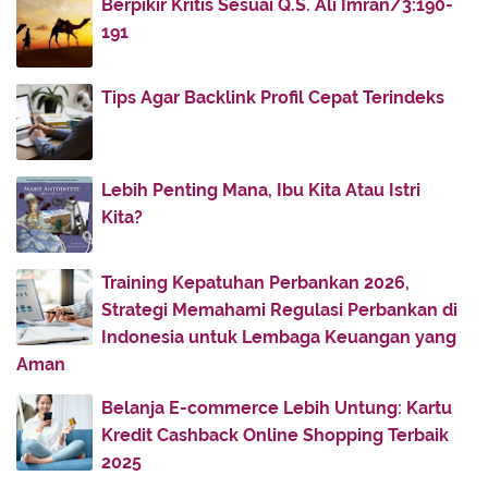
Berpikir Kritis Sesuai Q.S. Ali Imran/3:190-
Build Harith yang Wajib Ada dan Cara
191
Menggunakannya
Apa Saja 5 Benda yang Wajib Dibawa Liburan di
Pant...
Tips Agar Backlink Profil Cepat Terindeks
Cara Tepat Lakukan Penggalangan Donasi Online
Muda...
Review IDN App idntimes.com Secara Detail Pada
Lebih Penting Mana, Ibu Kita Atau Istri
Men...
Kita?
Cara Membuat Website Toko Online dengan
Mudah
Training Kepatuhan Perbankan 2026,
Berikan yang Terbaik untuk Sosok Tercinta dengan
Strategi Memahami Regulasi Perbankan di
N...
Indonesia untuk Lembaga Keuangan yang
Aman
August
(6)
►
July
(3)
►
Belanja E-commerce Lebih Untung: Kartu
Kredit Cashback Online Shopping Terbaik
June
(6)
►
2025
May
(8)
►