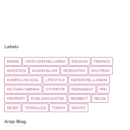
Labels
BISNIS
CINTA DAN KELUARGA
EDUKASI
FINANCE
INVESTASI
KAJIAN ISLAM
KESEHATAN
KHUTBAH
KUMPULAN SOAL
LIFESTYLE
MATERI PELAJARAN
MUTIARA HIKMAH
OTOMOTIF
PERANGKAT
PPG
PROPERTI
PUISI DAN SASTRA
REDIRECT
RELIGI
RESEP
TEKNOLOGI
TOKOH
WISATA
Arsip Blog