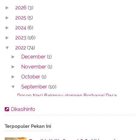
2026
(3)
►
2025
(5)
►
2024
(6)
►
2023
(16)
►
2022
(74)
▼
December
(1)
►
November
(1)
►
October
(1)
►
September
(10)
▼
Resep Nasi Bakmoy dengan Berbagai Rasa
Cara Memilih Obat Panas Anak di Toko yang Aman
Dikasihinfo
Aneka Resep Masakan Sunda yang Enak dan
Gampang Di...
Terpopuler Pekan Ini
Berikut Ini Resep Cara Membuat Roti Pisang