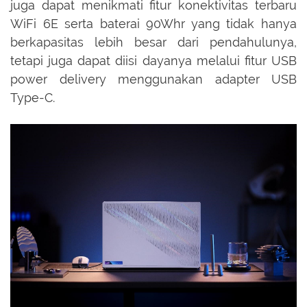
juga dapat menikmati fitur konektivitas terbaru
WiFi 6E serta baterai 90Whr yang tidak hanya
berkapasitas lebih besar dari pendahulunya,
tetapi juga dapat diisi dayanya melalui fitur USB
power delivery menggunakan adapter USB
Type-C.