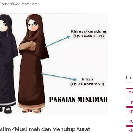
Tambahkan komentar
La
BI
F
K
K
slim/Muslimah dan Menutup Aurat
M