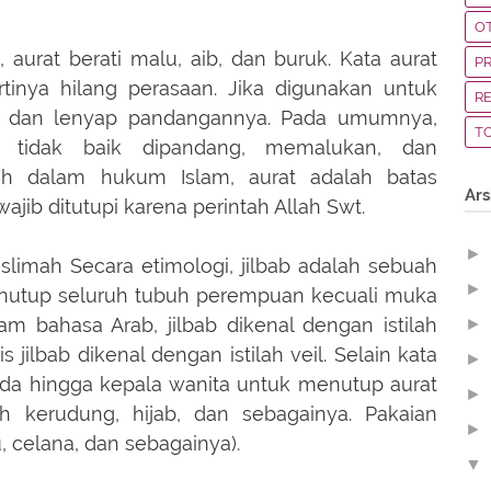
O
aurat berati malu, aib, dan buruk. Kata aurat
P
rtinya hilang perasaan. Jika digunakan untuk
R
ya dan lenyap pandangannya. Pada umumnya,
T
g tidak baik dipandang, memalukan, dan
ah dalam hukum Islam, aurat adalah batas
Ars
ajib ditutupi karena perintah Allah Swt.
►
limah Secara etimologi, jilbab adalah sebuah
►
nutup seluruh tubuh perempuan kecuali muka
m bahasa Arab, jilbab dikenal dengan istilah
►
 jilbab dikenal dengan istilah veil. Selain kata
►
ada hingga kepala wanita untuk menutup aurat
►
ah kerudung, hijab, dan sebagainya. Pakaian
►
, celana, dan sebagainya).
▼