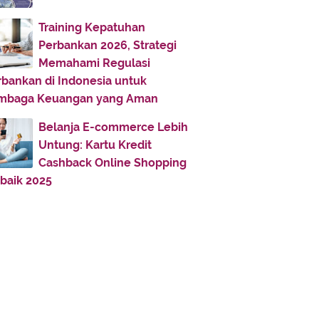
Iman Kepada Allah (3) : Asma'ul
Husna
Training Kepatuhan
Iman Kepada Kitab-Kitab Allah
Perbankan 2026, Strategi
Memahami Regulasi
Semangat Beribadah dengan
Meyakini Hari Akhir
rbankan di Indonesia untuk
mbaga Keuangan yang Aman
Zenfone Go 5.0 ZC500TG,
Smartphone Harga Terjangka...
Belanja E-commerce Lebih
Untung: Kartu Kredit
June
(9)
►
Cashback Online Shopping
May
(4)
►
rbaik 2025
April
(3)
►
March
(2)
►
February
(5)
►
January
(3)
►
2019
(8)
2018
(11)