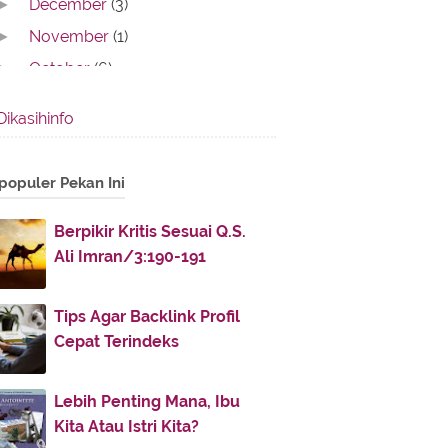
December
(3)
►
November
(1)
►
October
(6)
►
September
(6)
►
Dikasihinfo
August
(7)
►
July
(10)
▼
populer Pekan Ini
Berpikir Kritis Sesuai Q.S. Ali
Imran/3:190-191
Berpikir Kritis Sesuai Q.S.
Bersikap Demokratis Sesuai QS. Al-
Ali Imran/3:190-191
Imran: 159
Ayat Al-Qur'an tentang Etos Kerja
Tips Agar Backlink Profil
Ayat Al-Qur'an tentang Kompetisi
Cepat Terindeks
dalam Kebaikan
Meniti Hidup dengan Kemuliaan
Lebih Penting Mana, Ibu
Berpakaian Secara Islami
Kita Atau Istri Kita?