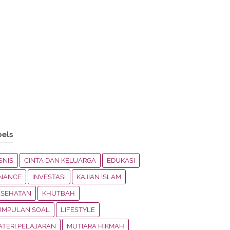
bels
SNIS
CINTA DAN KELUARGA
EDUKASI
INANCE
INVESTASI
KAJIAN ISLAM
ESEHATAN
KHUTBAH
UMPULAN SOAL
LIFESTYLE
ATERI PELAJARAN
MUTIARA HIKMAH