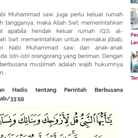
i Nabi Muhammad saw. juga perlu keluar rumah
h tangganya, maka Allah Swt. memerintahkan
 apabila hendak keluar rumah (Q.S. al-
Pe
llah Swt. memerintahkan untuk memakai jilbab,
Le
istri Nabi Muhammad saw. dan anak-anak
a istri-istri orangorang yang beriman. Dengan
 berbusana muslimah adalah wajib hukumnya
n.
Te
an Hadis tentang Perintah Berbusana
zab/33:59
►
►