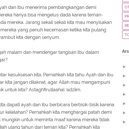
ayah dan Ibu menerima pembangkangan demi
O
Mereka hanya bisa mengelus dada karena teman-
P
pada mereka. Jarang sekali sekali kita mau menyisakan
R
mereka yang penuh kecemasan ketika kita pulang
T
nyambut kita dengan senyum.
Ars
ngah malam dan mendengar tangisan Ibu dalam
gar?
►
ar kesuksesan kita. Pernahkah kita tahu Ayah dan ibu
►
ar kita jangan dilaknat, agar Allah mau mengampuni
►
 untuk kita? Astaghfirullaahal ‘adziim.
►
►
ita dapati ayah dan ibu berbicara berbisik-bisik karena
ur kelelahan? Pernahkah kita menghargai patah demi
►
k mungkin untuk meminta maaf karena mereka tidak
►
iah ulang tahun dari teman kita? Pernahkah kita