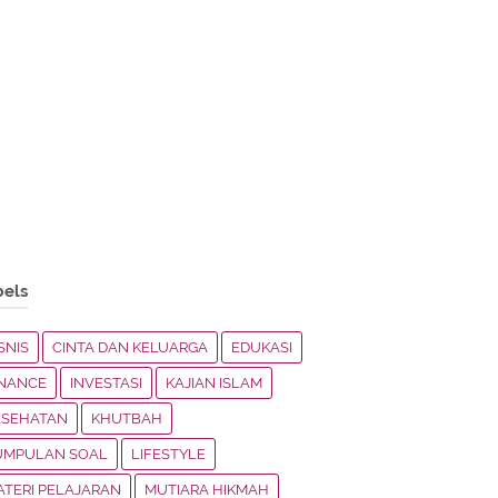
bels
SNIS
CINTA DAN KELUARGA
EDUKASI
INANCE
INVESTASI
KAJIAN ISLAM
ESEHATAN
KHUTBAH
UMPULAN SOAL
LIFESTYLE
ATERI PELAJARAN
MUTIARA HIKMAH