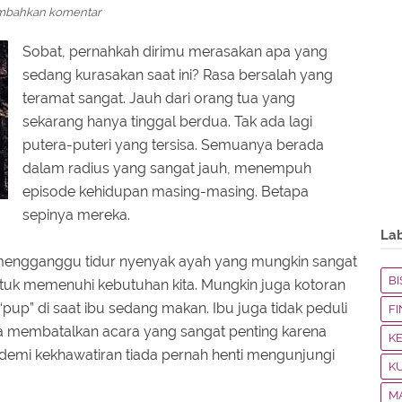
mbahkan komentar
Sobat, pernahkah dirimu merasakan apa yang
sedang kurasakan saat ini? Rasa bersalah yang
teramat sangat. Jauh dari orang tua yang
sekarang hanya tinggal berdua. Tak ada lagi
putera-puteri yang tersisa. Semuanya berada
dalam radius yang sangat jauh, menempuh
episode kehidupan masing-masing. Betapa
sepinya mereka.
La
a mengganggu tidur nyenyak ayah yang mungkin sangat
BI
untuk memenuhi kebutuhan kita. Mungkin juga kotoran
g “pup” di saat ibu sedang makan. Ibu juga tidak peduli
F
 membatalkan acara yang sangat penting karena
K
n demi kekhawatiran tiada pernah henti mengunjungi
K
M