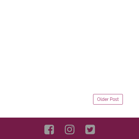
Older Post
►