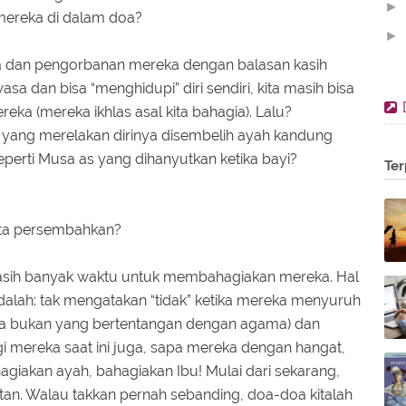
►
mereka di dalam doa?
►
ta dan pengorbanan mereka dengan balasan kasih
►
sa dan bisa “menghidupi” diri sendiri, kita masih bisa
►
a (mereka ikhlas asal kita bahagia). Lalu?
►
as yang merelakan dirinya disembelih ayah kandung
►
eperti Musa as yang dihanyutkan ketika bayi?
Ter
▼
kita persembahkan?
 masih banyak waktu untuk membahagiakan mereka. Hal
 adalah: tak mengatakan “tidak” ketika mereka menyuruh
aja bukan yang bertentangan dengan agama) dan
i mereka saat ini juga, sapa mereka dengan hangat,
hagiakan ayah, bahagiakan Ibu! Mulai dari sekarang,
an. Walau takkan pernah sebanding, doa-doa kitalah