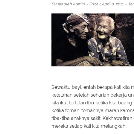
Ditulis oleh
Admin
Friday, April 8, 2011
Ta
Sewaktu bayi, entah berapa kali kit
kelelahan setelah seharian bekerja 
kita ikut tertelan Ibu ketika kita buan
ketika teman-temannya marah karena
tiba-tiba anaknya sakit. Kekhawatira
mereka setiap kali kita melangkah.