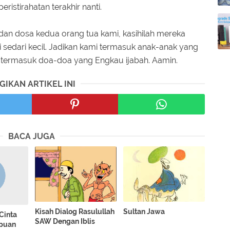
istirahatan terakhir nanti.
dan dosa kedua orang tua kami, kasihilah mereka
edari kecil. Jadikan kami termasuk anak-anak yang
 termasuk doa-doa yang Engkau ijabah. Aamin.
GIKAN ARTIKEL INI
BACA JUGA
Kisah Dialog Rasulullah
Sultan Jawa
 Cinta
SAW Dengan Iblis
puan