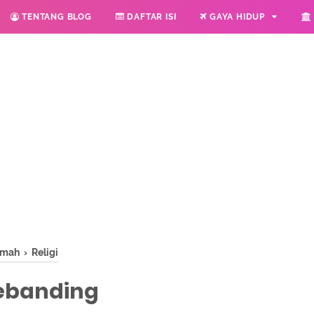
TENTANG BLOG
DAFTAR ISI
GAYA HIDUP
kmah
›
Religi
ebanding