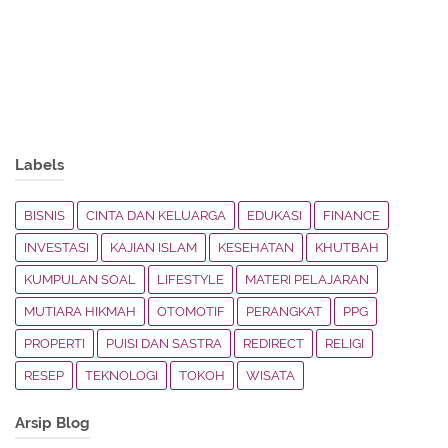
Labels
BISNIS
CINTA DAN KELUARGA
EDUKASI
FINANCE
INVESTASI
KAJIAN ISLAM
KESEHATAN
KHUTBAH
KUMPULAN SOAL
LIFESTYLE
MATERI PELAJARAN
MUTIARA HIKMAH
OTOMOTIF
PERANGKAT
PPG
PROPERTI
PUISI DAN SASTRA
REDIRECT
RELIGI
RESEP
TEKNOLOGI
TOKOH
WISATA
Arsip Blog