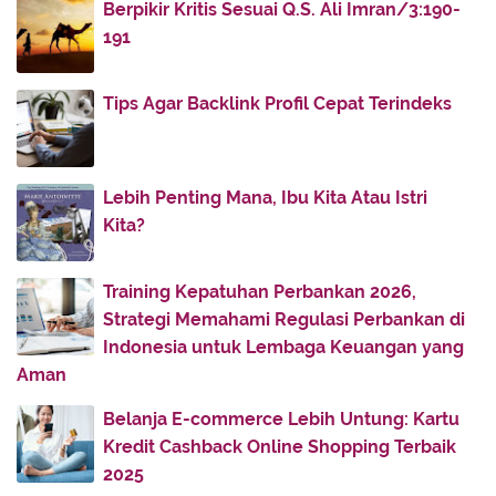
Berpikir Kritis Sesuai Q.S. Ali Imran/3:190-
November
(32)
►
191
October
(4)
►
July
(51)
►
Tips Agar Backlink Profil Cepat Terindeks
June
(38)
►
May
(30)
►
Lebih Penting Mana, Ibu Kita Atau Istri
April
(30)
▼
Kita?
Pendidikan dan Toleransi Beragama
Punya Jangan Kikir, Miskin Jangan Meminta
Training Kepatuhan Perbankan 2026,
Qonaahnya Sang Istri
Strategi Memahami Regulasi Perbankan di
Sederhana dan Berlebihan
Indonesia untuk Lembaga Keuangan yang
Aman
Segarkan Kembali Cinta Anda
Takwa dan Sikap Sederhana
Belanja E-commerce Lebih Untung: Kartu
Kredit Cashback Online Shopping Terbaik
Tanganmu Ibu
2025
Tetangga Yang Baik