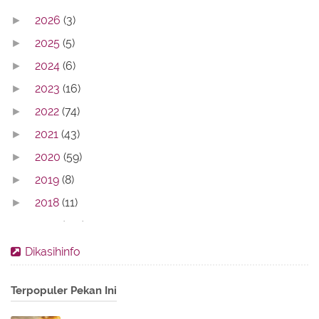
2026
(3)
►
2025
(5)
►
2024
(6)
►
2023
(16)
►
2022
(74)
►
2021
(43)
►
2020
(59)
►
2019
(8)
►
2018
(11)
►
2017
(142)
►
2016
(11)
►
Dikasihinfo
2013
(28)
►
Terpopuler Pekan Ini
2012
(86)
►
2011
(336)
▼