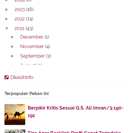
2023
(16)
►
2022
(74)
►
2021
(43)
▼
December
(1)
►
November
(4)
►
September
(3)
►
August
(1)
►
July
(2)
▼
Dikasihinfo
Spesifikasi AC Central Untuk Hunian Anda
Tips Menghemat Uang untuk Masa Depan, Salah
Terpopuler Pekan Ini
Satuny...
Berpikir Kritis Sesuai Q.S. Ali Imran/3:190-
June
(4)
►
191
May
(10)
►
April
(7)
►