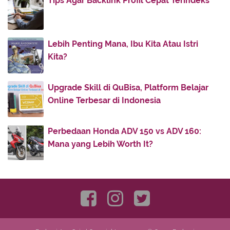
Tips Agar Backlink Profil Cepat Terindeks
March
(2)
►
February
(3)
►
Lebih Penting Mana, Ibu Kita Atau Istri
January
(6)
►
Kita?
2020
(59)
►
2019
(8)
►
Upgrade Skill di QuBisa, Platform Belajar
2018
(11)
►
Online Terbesar di Indonesia
2017
(142)
►
2016
(11)
►
Perbedaan Honda ADV 150 vs ADV 160:
Mana yang Lebih Worth It?
2013
(28)
►
2012
(86)
►
2011
(336)
►
2010
(187)
►