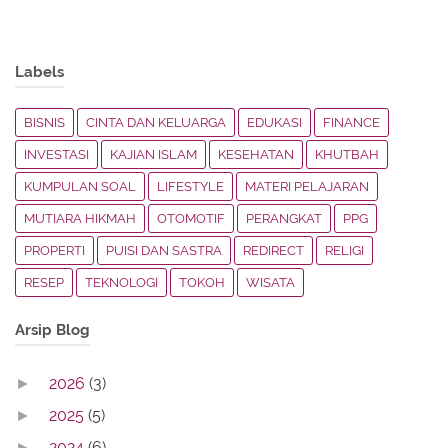
Labels
BISNIS
CINTA DAN KELUARGA
EDUKASI
FINANCE
INVESTASI
KAJIAN ISLAM
KESEHATAN
KHUTBAH
KUMPULAN SOAL
LIFESTYLE
MATERI PELAJARAN
MUTIARA HIKMAH
OTOMOTIF
PERANGKAT
PPG
PROPERTI
PUISI DAN SASTRA
REDIRECT
RELIGI
RESEP
TEKNOLOGI
TOKOH
WISATA
Arsip Blog
2026
(3)
►
2025
(5)
►
2024
(6)
►