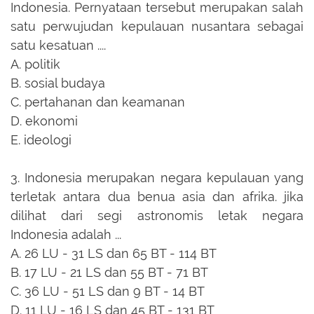
Indonesia. Pernyataan tersebut merupakan salah
satu perwujudan kepulauan nusantara sebagai
satu kesatuan ....
A.
politik
B.
sosial budaya
C.
pertahanan dan keamanan
D.
ekonomi
E.
ideologi
3.
Indonesia merupakan negara kepulauan yang
terletak antara dua benua asia dan afrika. jika
dilihat dari segi astronomis letak negara
Indonesia adalah ...
A.
26 LU - 31 LS dan 65 BT - 114 BT
B.
17 LU - 21 LS dan 55 BT - 71 BT
C.
36 LU - 51 LS dan 9 BT - 14 BT
D.
11 LU - 16 LS dan 45 BT - 131 BT