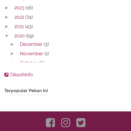
2023
(16)
►
2022
(74)
►
2021
(43)
►
2020
(59)
▼
December
(3)
►
November
(1)
►
October
(6)
►
September
(6)
►
Dikasihinfo
August
(7)
►
Terpopuler Pekan Ini
July
(10)
►
June
(9)
▼
Dua Keinginan
Contoh Soal Penilaian Akhir Tahun PKn Kelas XI
SMA