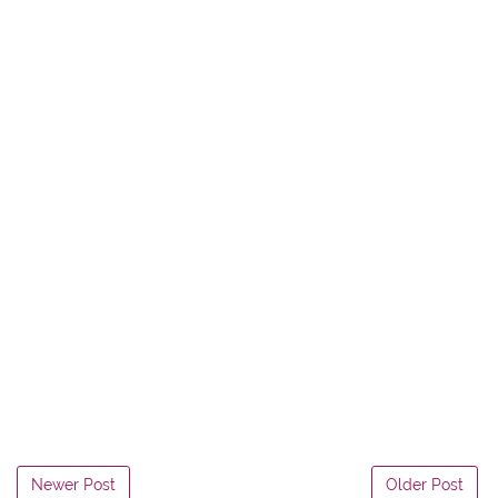
Newer Post
Older Post