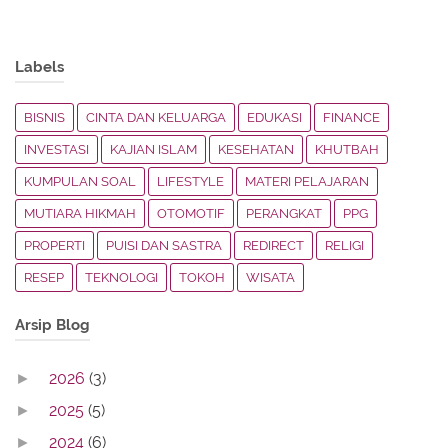
Labels
BISNIS
CINTA DAN KELUARGA
EDUKASI
FINANCE
INVESTASI
KAJIAN ISLAM
KESEHATAN
KHUTBAH
KUMPULAN SOAL
LIFESTYLE
MATERI PELAJARAN
MUTIARA HIKMAH
OTOMOTIF
PERANGKAT
PPG
PROPERTI
PUISI DAN SASTRA
REDIRECT
RELIGI
RESEP
TEKNOLOGI
TOKOH
WISATA
Arsip Blog
2026
(3)
►
2025
(5)
►
2024
(6)
►