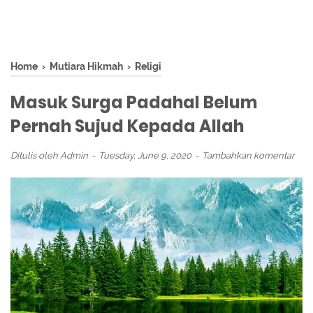
Home
›
Mutiara Hikmah
›
Religi
Masuk Surga Padahal Belum
Pernah Sujud Kepada Allah
Ditulis oleh
Admin
Tuesday, June 9, 2020
Tambahkan komentar