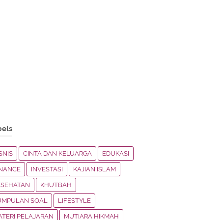
bels
SNIS
CINTA DAN KELUARGA
EDUKASI
INANCE
INVESTASI
KAJIAN ISLAM
ESEHATAN
KHUTBAH
UMPULAN SOAL
LIFESTYLE
ATERI PELAJARAN
MUTIARA HIKMAH