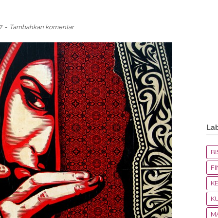
17
Tambahkan komentar
La
BI
F
K
K
M