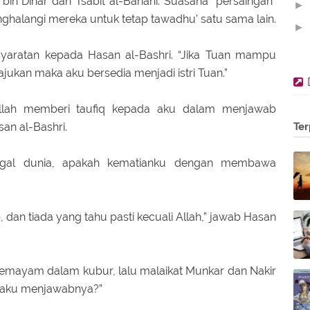
k bin Dinar dan Tsabit al-Banani. Suasana “persaingan”
►
nghalangi mereka untuk tetap tawadhu’ satu sama lain.
►
▼
yaratan kepada Hasan al-Bashri. “Jika Tuan mampu
kan maka aku bersedia menjadi istri Tuan.”
 Allah memberi taufiq kepada aku dalam menjawab
san al-Bashri.
Ter
ggal dunia, apakah kematianku dengan membawa
, dan tiada yang tahu pasti kecuali Allah,” jawab Hasan
rsemayam dalam kubur, lalu malaikat Munkar dan Nakir
 aku menjawabnya?”