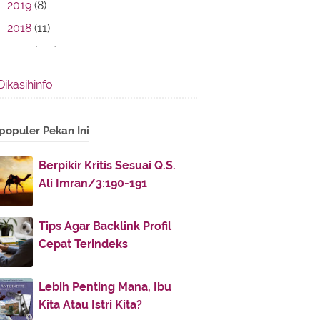
2019
(8)
2018
(11)
2017
(142)
August
(14)
►
Dikasihinfo
July
(30)
►
June
(16)
►
populer Pekan Ini
May
(5)
►
April
(12)
►
Berpikir Kritis Sesuai Q.S.
Ali Imran/3:190-191
March
(7)
►
February
(15)
►
Tips Agar Backlink Profil
January
(43)
▼
Cepat Terindeks
Ketika Tiga Ulama Besar Melamar
Rabi’ah al-‘Adawiyah
Lebih Penting Mana, Ibu
Saat Putra Sayyidina Umar Diejek
Kita Atau Istri Kita?
Teman-temannya