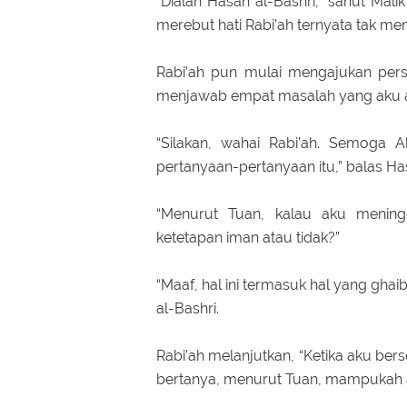
“Dialah Hasan al-Bashri,” sahut Mali
merebut hati Rabi’ah ternyata tak me
Rabi’ah pun mulai mengajukan pers
menjawab empat masalah yang aku aju
“Silakan, wahai Rabi’ah. Semoga
pertanyaan-pertanyaan itu,” balas Ha
“Menurut Tuan, kalau aku menin
ketetapan iman atau tidak?”
“Maaf, hal ini termasuk hal yang ghaib
al-Bashri.
Rabi’ah melanjutkan, “Ketika aku be
bertanya, menurut Tuan, mampukah