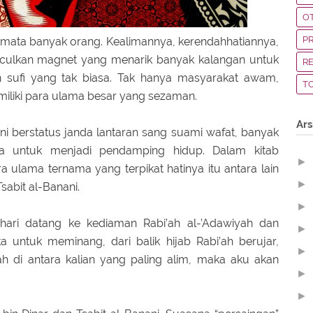
O
P
 mata banyak orang. Kealimannya, kerendahhatiannya,
ulkan magnet yang menarik banyak kalangan untuk
R
sufi yang tak biasa. Tak hanya masyarakat awam,
T
miliki para ulama besar yang sezaman.
Ars
ni berstatus janda lantaran sang suami wafat, banyak
 untuk menjadi pendamping hidup. Dalam kitab
►
a ulama ternama yang terpikat hatinya itu antara lain
►
Tsabit al-Banani.
►
hari datang ke kediaman Rabi’ah al-’Adawiyah dan
►
untuk meminang, dari balik hijab Rabi’ah berujar,
►
akah di antara kalian yang paling alim, maka aku akan
►
►