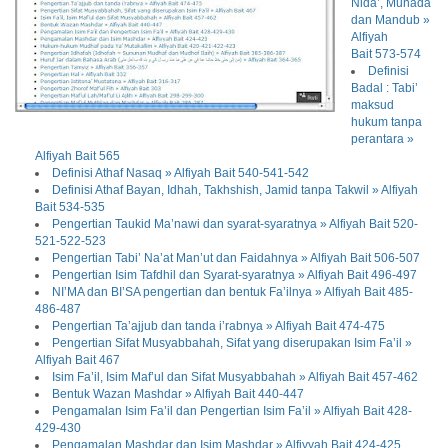
Nida’, Munada
dan Mandub »
Alfiyah
Bait 573-574
Definisi
Badal : Tabi’
maksud
hukum tanpa
perantara »
Alfiyah Bait 565
Definisi Athaf Nasaq » Alfiyah Bait 540-541-542
Definisi Athaf Bayan, Idhah, Takhshish, Jamid tanpa Takwil » Alfiyah
Bait 534-535
Pengertian Taukid Ma’nawi dan syarat-syaratnya » Alfiyah Bait 520-
521-522-523
Pengertian Tabi’ Na’at Man’ut dan Faidahnya » Alfiyah Bait 506-507
Pengertian Isim Tafdhil dan Syarat-syaratnya » Alfiyah Bait 496-497
NI’MA dan BI’SA pengertian dan bentuk Fa’ilnya » Alfiyah Bait 485-
486-487
Pengertian Ta’ajjub dan tanda i’rabnya » Alfiyah Bait 474-475
Pengertian Sifat Musyabbahah, Sifat yang diserupakan Isim Fa’il »
Alfiyah Bait 467
Isim Fa’il, Isim Maf’ul dan Sifat Musyabbahah » Alfiyah Bait 457-462
Bentuk Wazan Mashdar » Alfiyah Bait 440-447
Pengamalan Isim Fa’il dan Pengertian Isim Fa’il » Alfiyah Bait 428-
429-430
Pengamalan Mashdar dan Isim Mashdar » Alfiyyah Bait 424-425