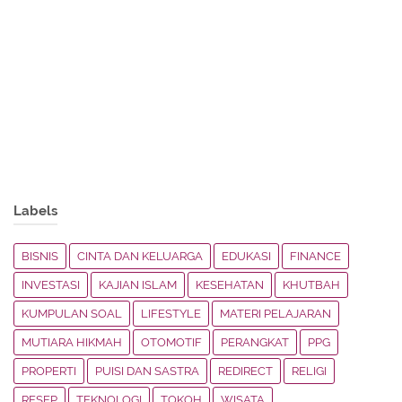
Labels
BISNIS
CINTA DAN KELUARGA
EDUKASI
FINANCE
INVESTASI
KAJIAN ISLAM
KESEHATAN
KHUTBAH
KUMPULAN SOAL
LIFESTYLE
MATERI PELAJARAN
MUTIARA HIKMAH
OTOMOTIF
PERANGKAT
PPG
PROPERTI
PUISI DAN SASTRA
REDIRECT
RELIGI
RESEP
TEKNOLOGI
TOKOH
WISATA