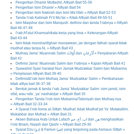
Pengertian Dhamir Muttashil, Alfiyah Bait 55-56
Pengertian Isim Dhamir » Alfiyah Bait 54
Pengertian Isim Nakirah dan Isim Ma’rifah » Alfiyah Bait 52-53
Tanda I’rab Kalimah Fi’il Mu’tal » Kitab Alfiyah Bait 49-50-51
Isim Maqshur dan Isim Manqush: definisi dan tanda I’rabnya » Alfiyah
Bait 46-47-48
I’rab Af’alul Khamsah/kata kerja yang lima » Keterangan Alfiyah
Bait 43-44
Isim tidak munsharif/ghair munawwan, jar dengan fathah syarat tidak
mudhaf atau tanpa AL » Alfiyah Bait 43
Mulhaq Jama’ Muannats Salim أُوْلاَتُ dan أَذْرِعَاتٍ » Penjabaran Alfiyah
Bait 42
Definisi Jama’ Muannats Salim dan I’rabnya » Kajian Alfiyah Bait 41
Syawahid Syair harakat Nun Jamak Mudzakkar Salim dan Mutsanna
» Penjelasan Alfiyah Bait 39-40
Definisi&I’rab Isim Mulhaq Jama’ Mudzakkar Salim » Pembahasan
kitab alfiya bait 36-37-38
Bentuk jamak & tanda i’rab Jama’ Mudzakkar Salim: isim jamid, isim
sifat, wau rafa’, ya’ nashab/jar » Alfiyah Bait 35
Pengertian Tanda I’rob Isim Mutsanna/Tatsniyah dan Mulhaq-nya
» Alfiyah Bait 32-33-34
4 Syarat I’rob Asma al-Sittah: Mudhaf, tidak Mudhaf pd Ya’ Mutakallim,
Mukabbar dan Mufrad » Alfiah Bait 31
Aksen Bahasa Arab Untuk Lafazh اب، أخ، حم dan هن menghasilkan
I’rob Itmam, Naqsh dan Qashr » Alfiyah Bait 29-30
Syarat Dzu (ذو) & Famun (فم) yang tergolong pada Asmaus-Sittah »