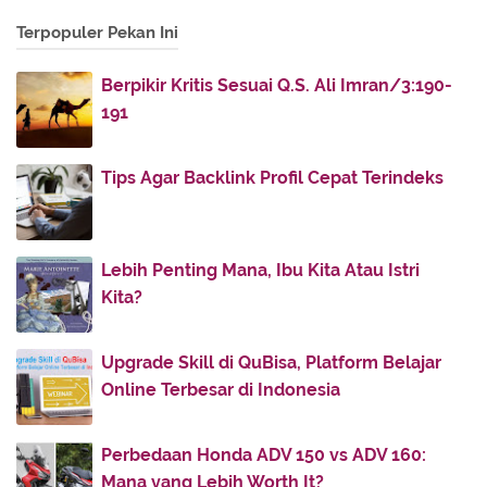
Terpopuler Pekan Ini
June
(16)
►
May
(5)
►
Berpikir Kritis Sesuai Q.S. Ali Imran/3:190-
April
(12)
►
191
March
(7)
►
February
(15)
►
Tips Agar Backlink Profil Cepat Terindeks
January
(43)
▼
Ketika Tiga Ulama Besar Melamar Rabi’ah
al-‘Adawiyah
Lebih Penting Mana, Ibu Kita Atau Istri
Kita?
Saat Putra Sayyidina Umar Diejek Teman-
temannya
Ulama yang Tertipu, Seperti Apa?
Upgrade Skill di QuBisa, Platform Belajar
Online Terbesar di Indonesia
Amal-amal yang Tak Pernah Putus Pahalanya
Akibat Tidak Mendapat Ridho Guru
Perbedaan Honda ADV 150 vs ADV 160:
Benci tapi Tetap Berlaku Adil: Pesan Langit!
Mana yang Lebih Worth It?