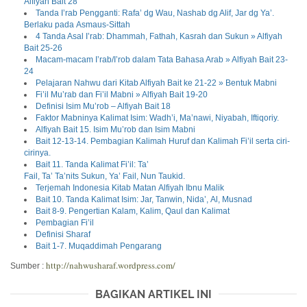
Alfiyah Bait 28
Tanda I’rab Pengganti: Rafa’ dg Wau, Nashab dg Alif, Jar dg Ya’.
Berlaku pada Asmaus-Sittah
4 Tanda Asal I’rab: Dhammah, Fathah, Kasrah dan Sukun » Alfiyah
Bait 25-26
Macam-macam I’rab/I’rob dalam Tata Bahasa Arab » Alfiyah Bait 23-
24
Pelajaran Nahwu dari Kitab Alfiyah Bait ke 21-22 » Bentuk Mabni
Fi’il Mu’rab dan Fi’il Mabni » Alfiyah Bait 19-20
Definisi Isim Mu’rob – Alfiyah Bait 18
Faktor Mabninya Kalimat Isim: Wadh’i, Ma’nawi, Niyabah, Iftiqoriy.
Alfiyah Bait 15. Isim Mu’rob dan Isim Mabni
Bait 12-13-14. Pembagian Kalimah Huruf dan Kalimah Fi’il serta ciri-
cirinya.
Bait 11. Tanda Kalimat Fi’il: Ta’
Fail, Ta’ Ta’nits Sukun, Ya’ Fail, Nun Taukid.
Terjemah Indonesia Kitab Matan Alfiyah Ibnu Malik
Bait 10. Tanda Kalimat Isim: Jar, Tanwin, Nida’, Al, Musnad
Bait 8-9. Pengertian Kalam, Kalim, Qaul dan Kalimat
Pembagian Fi’il
Definisi Sharaf
Bait 1-7. Muqaddimah Pengarang
http://nahwusharaf.wordpress.com/
Sumber :
BAGIKAN ARTIKEL INI