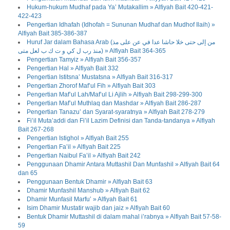
Hukum-hukum Mudhaf pada Ya’ Mutakallim » Alfiyah Bait 420-421-
422-423
Pengertian Idhafah (Idhofah = Sununan Mudhaf dan Mudhof Ilaih) »
Alfiyah Bait 385-386-387
Huruf Jar dalam Bahasa Arab (من إلى حتى خلا حاشا عدا في عن على مذ
منذ رب ل كي و ت ك ب لعل متى) » Alfiyah Bait 364-365
Pengertian Tamyiz » Alfiyah Bait 356-357
Pengertian Hal » Alfiyah Bait 332
Pengertian Istitsna’ Mustatsna » Alfiyah Bait 316-317
Pengertian Zhorof Maf’ul Fih » Alfiyah Bait 303
Pengertian Maf’ul Lah/Maf’ul Li Ajlih » Alfiyah Bait 298-299-300
Pengertian Maf’ul Muthlaq dan Mashdar » Alfiyah Bait 286-287
Pengertian Tanazu’ dan Syarat-syaratnya » Alfiyah Bait 278-279
Fi’il Muta’addi dan Fi’il Lazim Definisi dan Tanda-tandanya » Alfiyah
Bait 267-268
Pengertian Istighol » Alfiyah Bait 255
Pengertian Fa’il » Alfiyah Bait 225
Pengertian Naibul Fa’il » Alfiyah Bait 242
Penggunaan Dhamir Antara Muttashil Dan Munfashil » Alfiyah Bait 64
dan 65
Penggunaan Bentuk Dhamir » Alfiyah Bait 63
Dhamir Munfashil Manshub » Alfiyah Bait 62
Dhamir Munfasil Marfu’ » Alfiyah Bait 61
Isim Dhamir Mustatir wajib dan jaiz » Alfiyah Bait 60
Bentuk Dhamir Muttashil di dalam mahal i’rabnya » Alfiyah Bait 57-58-
59