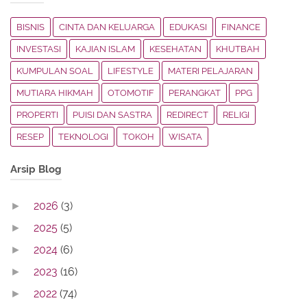
BISNIS
CINTA DAN KELUARGA
EDUKASI
FINANCE
INVESTASI
KAJIAN ISLAM
KESEHATAN
KHUTBAH
KUMPULAN SOAL
LIFESTYLE
MATERI PELAJARAN
MUTIARA HIKMAH
OTOMOTIF
PERANGKAT
PPG
PROPERTI
PUISI DAN SASTRA
REDIRECT
RELIGI
RESEP
TEKNOLOGI
TOKOH
WISATA
Arsip Blog
2026
(3)
►
2025
(5)
►
2024
(6)
►
2023
(16)
►
2022
(74)
►