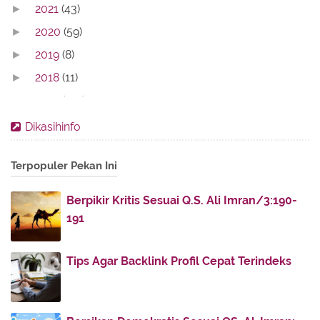
2021
(43)
►
2020
(59)
►
2019
(8)
►
2018
(11)
►
2017
(142)
►
2016
(11)
►
Dikasihinfo
2013
(28)
►
Terpopuler Pekan Ini
2012
(86)
►
2011
(336)
▼
Berpikir Kritis Sesuai Q.S. Ali Imran/3:190-
November
(32)
►
191
October
(4)
►
July
(51)
►
Tips Agar Backlink Profil Cepat Terindeks
June
(38)
▼
Hapuslah Air Mata di Pipi, Hilangkan Lara di Hati