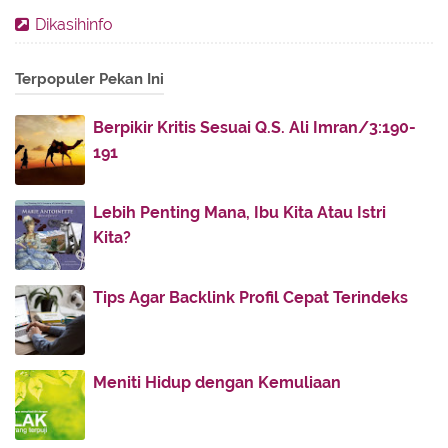
2016
(11)
►
Dikasihinfo
2013
(28)
►
Terpopuler Pekan Ini
2012
(86)
►
2011
(336)
▼
Berpikir Kritis Sesuai Q.S. Ali Imran/3:190-
November
(32)
►
191
October
(4)
►
July
(51)
►
Lebih Penting Mana, Ibu Kita Atau Istri
Kita?
June
(38)
▼
Hapuslah Air Mata di Pipi, Hilangkan Lara di Hati
Tips Agar Backlink Profil Cepat Terindeks
Bila Tiba Waktu Berpisah
Orang Paling Berani
Orang Beruntung
Meniti Hidup dengan Kemuliaan
Negeri Qur'an
Nasihat Bagi Penguasa