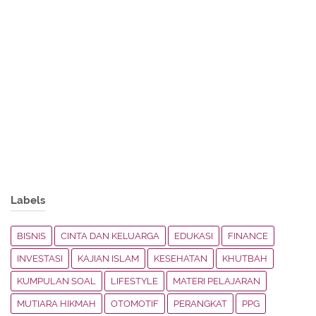
Labels
BISNIS
CINTA DAN KELUARGA
EDUKASI
FINANCE
INVESTASI
KAJIAN ISLAM
KESEHATAN
KHUTBAH
KUMPULAN SOAL
LIFESTYLE
MATERI PELAJARAN
MUTIARA HIKMAH
OTOMOTIF
PERANGKAT
PPG