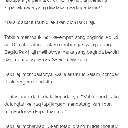
hadapannya perihal cincin itu, kemudian beritahu
kepadaku apa yang dikatakannya kepadamu!.”
Maka, siasat itupun dilakukan oleh Pak Haji.
Tatkala memasuki hari ke-empat, sang baginda ‘Adlud
ad-Daulah’ datang dalam rombongan yang agung.
Begitu Pak Haji melihatnya, maka sang baginda berdiri
dan mengucapkan as-Salâmu ‘alaikum.
Pak Haji membalasnya, Wa ‘alaikumus Salâm, sembari
tidak bergerak dari situ.
Lantas baginda berkata kepadanya, “Wahai saudaraku,
datanglah ke Iraq tapi jangan mendatangi kami dan
menyodorkan keperluanmu!.”
Pak Haji menjawab, “Akan tetapi orang ini tidak setuju.”