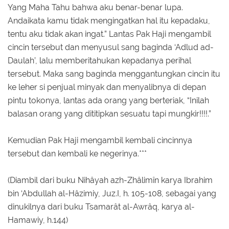
Yang Maha Tahu bahwa aku benar-benar lupa.
Andaikata kamu tidak mengingatkan hal itu kepadaku,
tentu aku tidak akan ingat.” Lantas Pak Haji mengambil
cincin tersebut dan menyusul sang baginda ‘Adlud ad-
Daulah’, lalu memberitahukan kepadanya perihal
tersebut. Maka sang baginda menggantungkan cincin itu
ke leher si penjual minyak dan menyalibnya di depan
pintu tokonya, lantas ada orang yang berteriak, “Inilah
balasan orang yang dititipkan sesuatu tapi mungkir!!!!.”
Kemudian Pak Haji mengambil kembali cincinnya
tersebut dan kembali ke negerinya.***
(Diambil dari buku Nihâyah azh-Zhâlimîn karya Ibrahim
bin ‘Abdullah al-Hâzimiy, Juz.I, h. 105-108, sebagai yang
dinukilnya dari buku Tsamarât al-Awrâq, karya al-
Hamawiy, h.144)