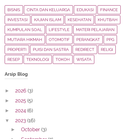
BISNIS
CINTA DAN KELUARGA
EDUKASI
FINANCE
INVESTASI
KAJIAN ISLAM
KESEHATAN
KHUTBAH
KUMPULAN SOAL
LIFESTYLE
MATERI PELAJARAN
MUTIARA HIKMAH
OTOMOTIF
PERANGKAT
PPG
PROPERTI
PUISI DAN SASTRA
REDIRECT
RELIGI
RESEP
TEKNOLOGI
TOKOH
WISATA
Arsip Blog
2026
(3)
►
2025
(5)
►
2024
(6)
►
2023
(16)
▼
October
(3)
►