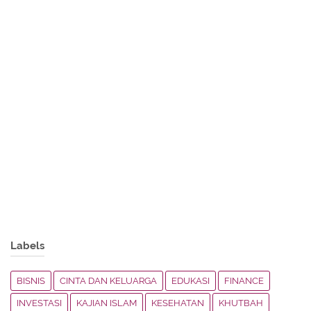
Labels
BISNIS
CINTA DAN KELUARGA
EDUKASI
FINANCE
INVESTASI
KAJIAN ISLAM
KESEHATAN
KHUTBAH