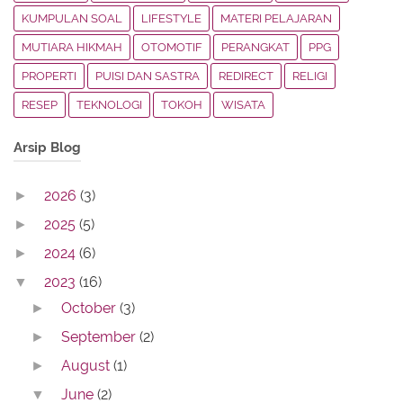
KUMPULAN SOAL
LIFESTYLE
MATERI PELAJARAN
MUTIARA HIKMAH
OTOMOTIF
PERANGKAT
PPG
PROPERTI
PUISI DAN SASTRA
REDIRECT
RELIGI
RESEP
TEKNOLOGI
TOKOH
WISATA
Arsip Blog
2026
(3)
►
2025
(5)
►
2024
(6)
►
2023
(16)
▼
October
(3)
►
September
(2)
►
August
(1)
►
June
(2)
▼