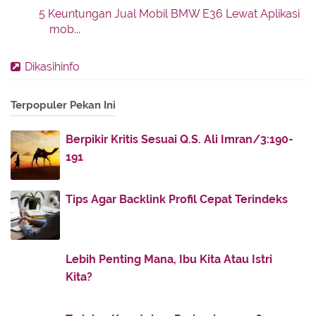
5 Keuntungan Jual Mobil BMW E36 Lewat Aplikasi
mob...
Tips Agar Backlink Profil Cepat Terindeks
Dikasihinfo
May
(1)
►
April
(3)
►
Terpopuler Pekan Ini
February
(3)
►
Berpikir Kritis Sesuai Q.S. Ali Imran/3:190-
January
(1)
►
191
2022
(74)
►
2021
(43)
►
Tips Agar Backlink Profil Cepat Terindeks
2020
(59)
►
2019
(8)
►
Lebih Penting Mana, Ibu Kita Atau Istri
2018
(11)
►
Kita?
2017
(142)
►
2016
(11)
►