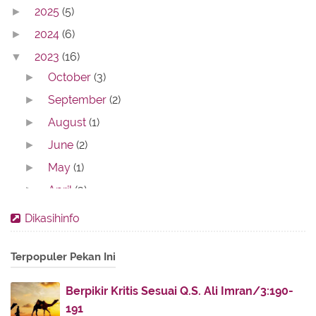
2025
(5)
►
2024
(6)
►
2023
(16)
▼
October
(3)
►
September
(2)
►
August
(1)
►
June
(2)
►
May
(1)
►
April
(3)
►
February
(3)
▼
Dikasihinfo
Cara Cari Mobil Bekas dengan Beberapa Fitur
Modern...
Terpopuler Pekan Ini
Mediakonten, Penyedia Jasa Artikel Terbaik yang
Ak...
Berpikir Kritis Sesuai Q.S. Ali Imran/3:190-
191
Bagaimana Cara Agar Backlink Profil Cepat