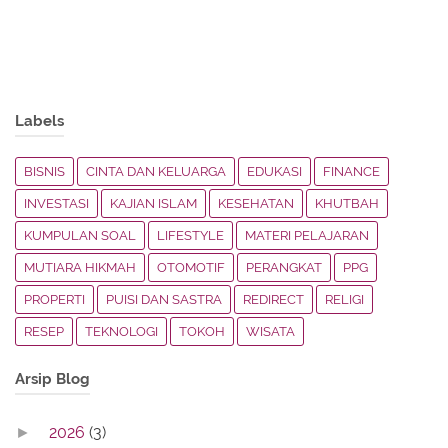
Labels
BISNIS
CINTA DAN KELUARGA
EDUKASI
FINANCE
INVESTASI
KAJIAN ISLAM
KESEHATAN
KHUTBAH
KUMPULAN SOAL
LIFESTYLE
MATERI PELAJARAN
MUTIARA HIKMAH
OTOMOTIF
PERANGKAT
PPG
PROPERTI
PUISI DAN SASTRA
REDIRECT
RELIGI
RESEP
TEKNOLOGI
TOKOH
WISATA
Arsip Blog
2026
(3)
►