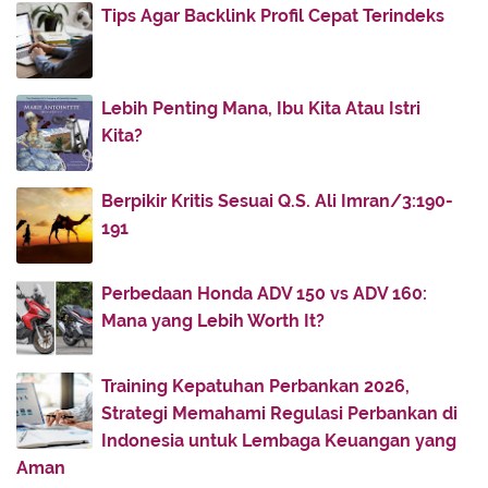
Tips Agar Backlink Profil Cepat Terindeks
March
(2)
▼
Cara Mudah Berbelanja di Toko SehatQ.com
Sifat Wajib Allah yang Harus Diketahui
Lebih Penting Mana, Ibu Kita Atau Istri
Kita?
February
(3)
►
January
(6)
►
Berpikir Kritis Sesuai Q.S. Ali Imran/3:190-
2020
(59)
►
191
2019
(8)
►
2018
(11)
►
Perbedaan Honda ADV 150 vs ADV 160:
Mana yang Lebih Worth It?
2017
(142)
►
2016
(11)
►
Training Kepatuhan Perbankan 2026,
2013
(28)
►
Strategi Memahami Regulasi Perbankan di
2012
(86)
►
Indonesia untuk Lembaga Keuangan yang
2011
(336)
►
Aman