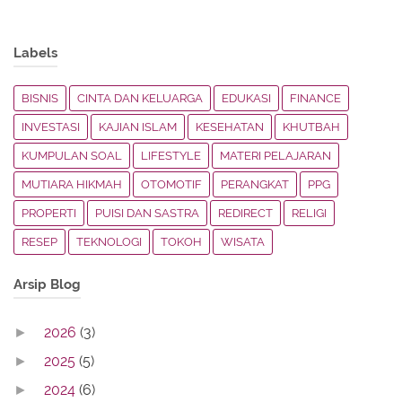
Labels
BISNIS
CINTA DAN KELUARGA
EDUKASI
FINANCE
INVESTASI
KAJIAN ISLAM
KESEHATAN
KHUTBAH
KUMPULAN SOAL
LIFESTYLE
MATERI PELAJARAN
MUTIARA HIKMAH
OTOMOTIF
PERANGKAT
PPG
PROPERTI
PUISI DAN SASTRA
REDIRECT
RELIGI
RESEP
TEKNOLOGI
TOKOH
WISATA
Arsip Blog
2026
(3)
►
2025
(5)
►
2024
(6)
►